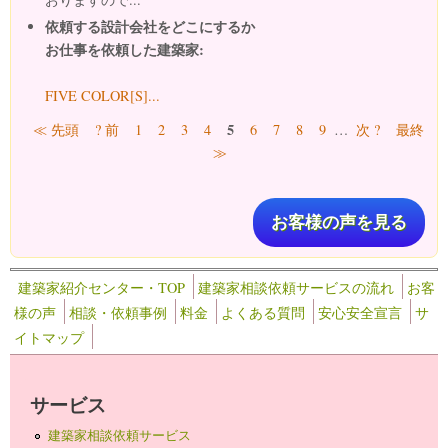
依頼する設計会社をどこにするか
お仕事を依頼した建築家:
FIVE COLOR[S]...
ページ
5
≪ 先頭
? 前
1
2
3
4
6
7
8
9
…
次 ?
最終
≫
お客様の声を見る
建築家紹介センター・TOP
建築家相談依頼サービスの流れ
お客
様の声
相談・依頼事例
料金
よくある質問
安心安全宣言
サ
イトマップ
サービス
建築家相談依頼サービス