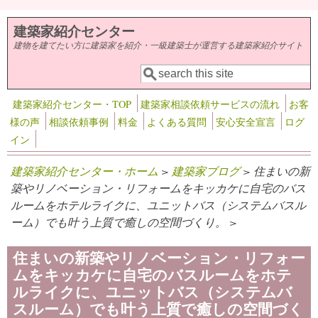
メインコンテンツに移動
建築家紹介センター
建物を建てたい方に建築家を紹介・一級建築士が運営する建築家紹介サイト
検索
検索フォーム
建築家紹介センター・TOP
建築家相談依頼サービスの流れ
お客
様の声
相談依頼事例
料金
よくある質問
安心安全宣言
ログ
イン
建築家紹介センター・ホーム
>
建築家ブログ
> 住まいの新
築やリノベーション・リフォームをキッカケに自宅のバス
ルームをホテルライクに、ユニットバス（システムバスル
ーム）でも叶う上質で癒しの空間づくり。 >
住まいの新築やリノベーション・リフォー
ムをキッカケに自宅のバスルームをホテ
ルライクに、ユニットバス（システムバ
スルーム）でも叶う上質で癒しの空間づく