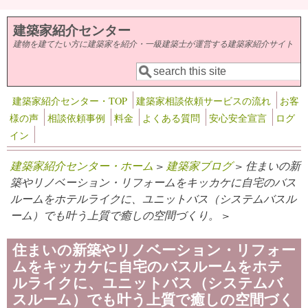
メインコンテンツに移動
建築家紹介センター
建物を建てたい方に建築家を紹介・一級建築士が運営する建築家紹介サイト
検索
検索フォーム
建築家紹介センター・TOP
建築家相談依頼サービスの流れ
お客
様の声
相談依頼事例
料金
よくある質問
安心安全宣言
ログ
イン
建築家紹介センター・ホーム
>
建築家ブログ
> 住まいの新
築やリノベーション・リフォームをキッカケに自宅のバス
ルームをホテルライクに、ユニットバス（システムバスル
ーム）でも叶う上質で癒しの空間づくり。 >
住まいの新築やリノベーション・リフォー
ムをキッカケに自宅のバスルームをホテ
ルライクに、ユニットバス（システムバ
スルーム）でも叶う上質で癒しの空間づく