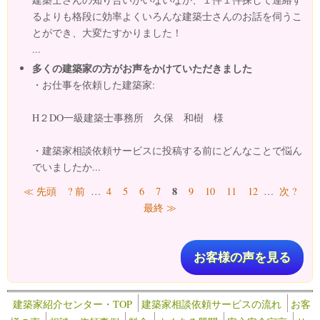
るよりも格段に効率よくいろんな建築士さんのお話を伺うこ
とができ、大変たすかりました！
...
多くの建築家の方がお声をかけていただきました
・お仕事を依頼した建築家:
H２DO一級建築士事務所 久保 和樹 様
・建築家相談依頼サービスに投稿する前にどんなことで悩ん
でいましたか...
ページ
8
≪ 先頭
? 前
…
4
5
6
7
9
10
11
12
…
次 ?
最終 ≫
お客様の声を見る
建築家紹介センター・TOP
建築家相談依頼サービスの流れ
お客