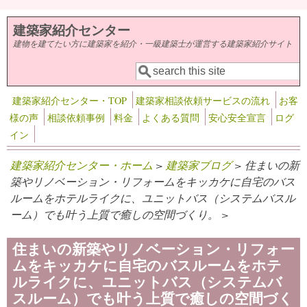
メインコンテンツに移動
建築家紹介センター
建物を建てたい方に建築家を紹介・一級建築士が運営する建築家紹介サイト
検索
検索フォーム
建築家紹介センター・TOP
建築家相談依頼サービスの流れ
お客
様の声
相談依頼事例
料金
よくある質問
安心安全宣言
ログ
イン
建築家紹介センター・ホーム
>
建築家ブログ
> 住まいの新
築やリノベーション・リフォームをキッカケに自宅のバス
ルームをホテルライクに、ユニットバス（システムバスル
ーム）でも叶う上質で癒しの空間づくり。 >
住まいの新築やリノベーション・リフォー
ムをキッカケに自宅のバスルームをホテ
ルライクに、ユニットバス（システムバ
スルーム）でも叶う上質で癒しの空間づく