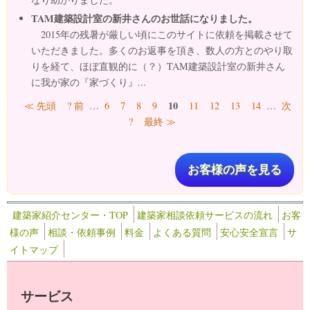
TAM建築設計室の新井さんのお世話になりました。
2015年の残暑が厳しい頃にこのサイトに依頼を掲載させて
いただきました。多くのお返事を頂き、数人の方とのやり取
りを経て、ほぼ直観的に（？）TAM建築設計室の新井さん
に我が家の『家づくり』...
ページ
10
≪ 先頭
? 前
…
6
7
8
9
11
12
13
14
…
次
?
最終 ≫
お客様の声を見る
建築家紹介センター・TOP
建築家相談依頼サービスの流れ
お客
様の声
相談・依頼事例
料金
よくある質問
安心安全宣言
サ
イトマップ
サービス