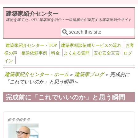
メインコンテンツに移動
建築家紹介センター
建物を建てたい方に建築家を紹介・一級建築士が運営する建築家紹介サイト
検索
検索フォーム
建築家紹介センター・TOP
建築家相談依頼サービスの流れ
お客
様の声
相談依頼事例
料金
よくある質問
安心安全宣言
ログ
イン
建築家紹介センター・ホーム
>
建築家ブログ
> 完成前に
「これでいいのか」と思う瞬間 >
完成前に「これでいいのか」と思う瞬間
(link is external)
(link is external)
(link is external)
(link is external)
(link is external)
(link is external)