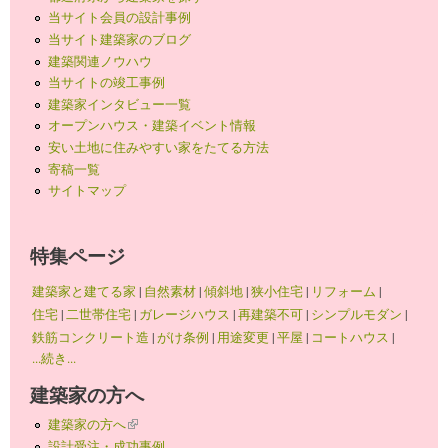
当サイト会員の設計事例
当サイト建築家のブログ
建築関連ノウハウ
当サイトの竣工事例
建築家インタビュー一覧
オープンハウス・建築イベント情報
安い土地に住みやすい家をたてる方法
寄稿一覧
サイトマップ
特集ページ
建築家と建てる家
|
自然素材
|
傾斜地
|
狭小住宅
|
リフォーム
|
住宅
|
二世帯住宅
|
ガレージハウス
|
再建築不可
|
シンプルモダン
|
鉄筋コンクリート造
|
がけ条例
|
用途変更
|
平屋
|
コートハウス
|
...続き...
建築家の方へ
建築家の方へ
(link is external)
設計受注・成功事例