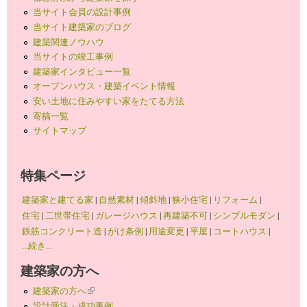
当サイト会員の設計事例
当サイト建築家のブログ
建築関連ノウハウ
当サイトの竣工事例
建築家インタビュー一覧
オープンハウス・建築イベント情報
安い土地に住みやすい家をたてる方法
寄稿一覧
サイトマップ
特集ページ
建築家と建てる家
|
自然素材
|
傾斜地
|
狭小住宅
|
リフォーム
|
住宅
|
二世帯住宅
|
ガレージハウス
|
再建築不可
|
シンプルモダン
|
鉄筋コンクリート造
|
がけ条例
|
用途変更
|
平屋
|
コートハウス
|
...続き...
建築家の方へ
建築家の方へ
(link is external)
設計受注・成功事例