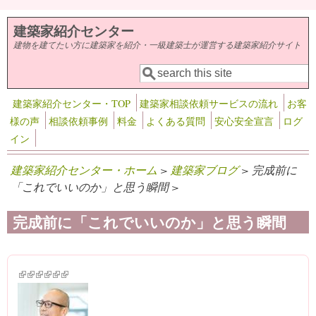
メインコンテンツに移動
建築家紹介センター
建物を建てたい方に建築家を紹介・一級建築士が運営する建築家紹介サイト
検索
検索フォーム
建築家紹介センター・TOP
建築家相談依頼サービスの流れ
お客
様の声
相談依頼事例
料金
よくある質問
安心安全宣言
ログ
イン
建築家紹介センター・ホーム
>
建築家ブログ
> 完成前に
「これでいいのか」と思う瞬間 >
完成前に「これでいいのか」と思う瞬間
(link is external)
(link is external)
(link is external)
(link is external)
(link is external)
(link is external)