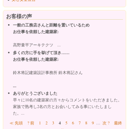
お客様の声
一般の工務店さんと距離を置いているため
お仕事を依頼した建築家:
高野量平アーキテクツ ...
多くの方に手を挙げて頂き……
お仕事を依頼した建築家:
鈴木将記建築設計事務所 鈴木将記さん
...
ありがとうございました
早々に10名の建築家の方々からコメントをいただきました。
家族で熟考し2名の方とお会いしてみる事にいたしまし
た。...
ページ
4
≪ 先頭
? 前
1
2
3
5
6
7
8
9
…
次 ?
最終