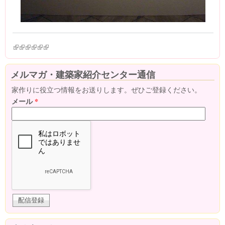
(link is external)
(link is external)
(link is external)
(link is external)
(link is external)
(link is external)
メルマガ・建築家紹介センター通信
家作りに役立つ情報をお送りします。ぜひご登録ください。
メール
*