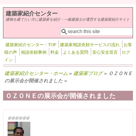
メインコンテンツに移動
建築家紹介センター
建物を建てたい方に建築家を紹介・一級建築士が運営する建築家紹介サイト
検索
検索フォーム
建築家紹介センター・TOP
建築家相談依頼サービスの流れ
お客
様の声
相談依頼事例
料金
よくある質問
安心安全宣言
ログ
イン
建築家紹介センター・ホーム
>
建築家ブログ
> ＯＺＯＮＥ
の展示会が開催されました >
ＯＺＯＮＥの展示会が開催されました
(link is external)
(link is external)
(link is external)
(link is external)
(link is external)
(link is external)