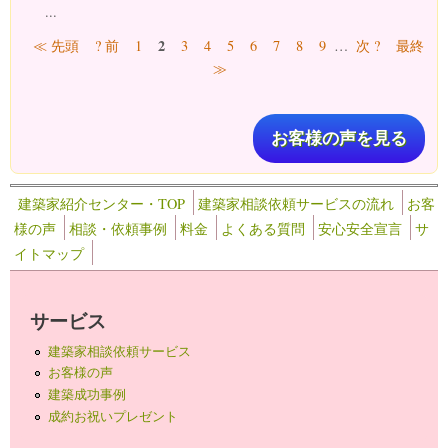
...
ページ
2
≪ 先頭
? 前
1
3
4
5
6
7
8
9
…
次 ?
最終
≫
お客様の声を見る
建築家紹介センター・TOP
建築家相談依頼サービスの流れ
お客
様の声
相談・依頼事例
料金
よくある質問
安心安全宣言
サ
イトマップ
サービス
建築家相談依頼サービス
お客様の声
建築成功事例
成約お祝いプレゼント