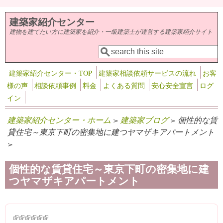
メインコンテンツに移動
建築家紹介センター
建物を建てたい方に建築家を紹介・一級建築士が運営する建築家紹介サイト
検索
検索フォーム
建築家紹介センター・TOP
建築家相談依頼サービスの流れ
お客
様の声
相談依頼事例
料金
よくある質問
安心安全宣言
ログ
イン
建築家紹介センター・ホーム
>
建築家ブログ
> 個性的な賃
貸住宅～東京下町の密集地に建つヤマザキアパートメント
>
個性的な賃貸住宅～東京下町の密集地に建
つヤマザキアパートメント
(link is external)
(link is external)
(link is external)
(link is external)
(link is external)
(link is external)