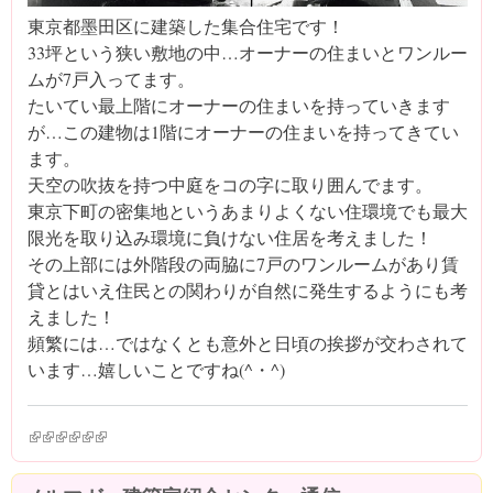
東京都墨田区に建築した集合住宅です！
33坪という狭い敷地の中…オーナーの住まいとワンルー
ムが7戸入ってます。
たいてい最上階にオーナーの住まいを持っていきます
が…この建物は1階にオーナーの住まいを持ってきてい
ます。
天空の吹抜を持つ中庭をコの字に取り囲んでます。
東京下町の密集地というあまりよくない住環境でも最大
限光を取り込み環境に負けない住居を考えました！
その上部には外階段の両脇に7戸のワンルームがあり賃
貸とはいえ住民との関わりが自然に発生するようにも考
えました！
頻繁には…ではなくとも意外と日頃の挨拶が交わされて
います…嬉しいことですね(^・^)
(link is external)
(link is external)
(link is external)
(link is external)
(link is external)
(link is external)