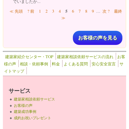
でいましたか...
ページ
5
≪ 先頭
? 前
1
2
3
4
6
7
8
9
…
次 ?
最終
≫
お客様の声を見る
建築家紹介センター・TOP
建築家相談依頼サービスの流れ
お客
様の声
相談・依頼事例
料金
よくある質問
安心安全宣言
サ
イトマップ
サービス
建築家相談依頼サービス
お客様の声
建築成功事例
成約お祝いプレゼント