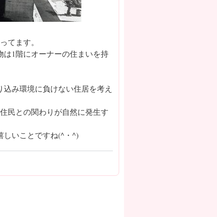
入ってます。
物は1階にオーナーの住まいを持
り込み環境に負けない住居を考え
え住民との関わりが自然に発生す
いことですね(^・^)