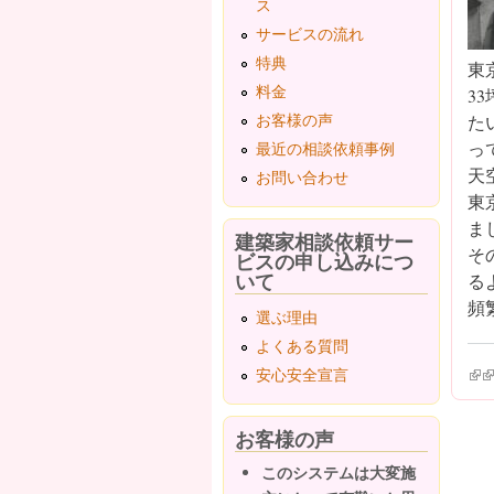
ス
サービスの流れ
特典
東
料金
3
お客様の声
た
っ
最近の相談依頼事例
天
お問い合わせ
東
ま
建築家相談依頼サー
そ
ビスの申し込みにつ
いて
る
頻
選ぶ理由
よくある質問
(lin
(l
安心安全宣言
お客様の声
このシステムは大変施