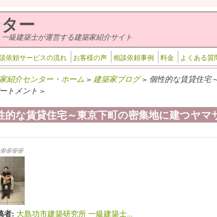
ンター
・一級建築士が運営する建築家紹介サイト
談依頼サービスの流れ
お客様の声
相談依頼事例
料金
よくある質
家紹介センター・ホーム
>
建築家ブログ
> 個性的な賃貸住宅
ートメント >
性的な賃貸住宅～東京下町の密集地に建つヤマ
k is external)
ink is external)
(link is external)
(link is external)
(link is external)
(link is external)
稿者:
大島功市建築研究所 一級建築士...