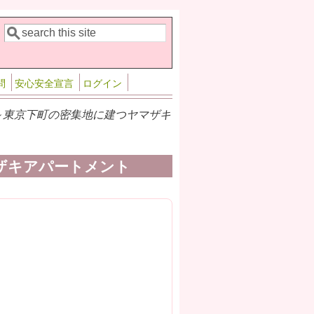
検索
検索フォーム
問
安心安全宣言
ログイン
～東京下町の密集地に建つヤマザキ
ザキアパートメント