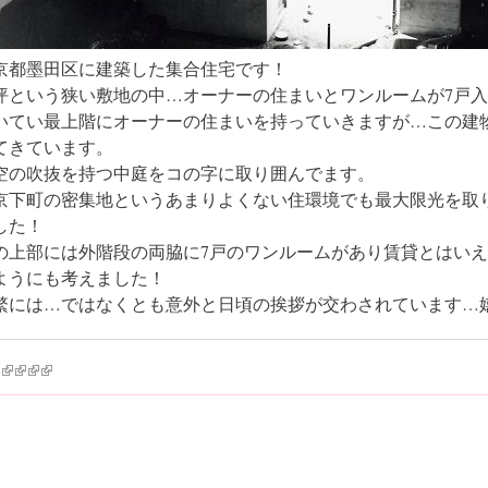
京都墨田区に建築した集合住宅です！
3坪という狭い敷地の中…オーナーの住まいとワンルームが7戸
いてい最上階にオーナーの住まいを持っていきますが…この建
てきています。
空の吹抜を持つ中庭をコの字に取り囲んでます。
京下町の密集地というあまりよくない住環境でも最大限光を取
した！
の上部には外階段の両脇に7戸のワンルームがあり賃貸とはい
ようにも考えました！
繁には…ではなくとも意外と日頃の挨拶が交わされています…嬉し
k is external)
ink is external)
(link is external)
(link is external)
(link is external)
(link is external)