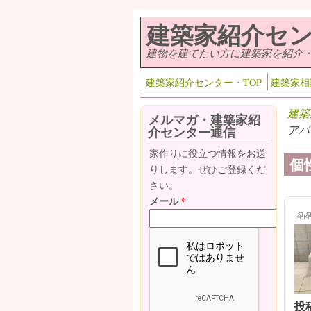
メインコンテンツに移動
建築家紹介セ
建物を建てたい方に建築家を紹介
建築家紹介センター・TOP
建築家相
建築
メルマガ・建築家紹
アパ
介センター通信
家作りに役立つ情報をお送
個
りします。ぜひご登録くだ
さい。
メール
*
(lin
(l
投