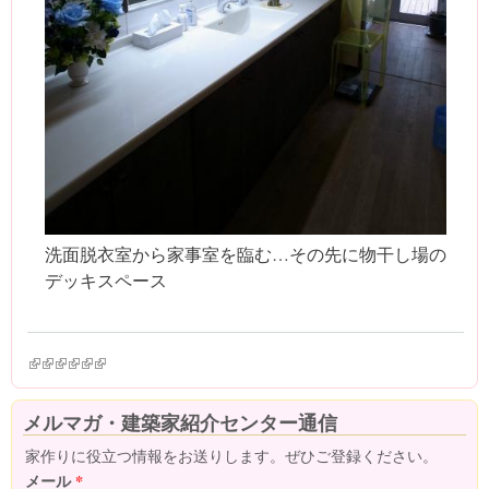
洗面脱衣室から家事室を臨む…その先に物干し場の
デッキスペース
(link is external)
(link is external)
(link is external)
(link is external)
(link is external)
(link is external)
メルマガ・建築家紹介センター通信
家作りに役立つ情報をお送りします。ぜひご登録ください。
メール
*