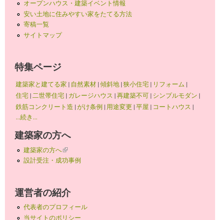
オープンハウス・建築イベント情報
安い土地に住みやすい家をたてる方法
寄稿一覧
サイトマップ
特集ページ
建築家と建てる家
|
自然素材
|
傾斜地
|
狭小住宅
|
リフォーム
|
住宅
|
二世帯住宅
|
ガレージハウス
|
再建築不可
|
シンプルモダン
|
鉄筋コンクリート造
|
がけ条例
|
用途変更
|
平屋
|
コートハウス
|
...続き...
建築家の方へ
建築家の方へ
(link is external)
設計受注・成功事例
運営者の紹介
代表者のプロフィール
当サイトのポリシー