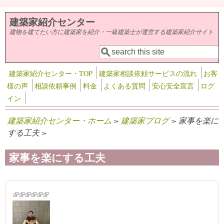
メインコンテンツに移動
建築家紹介センター
建物を建てたい方に建築家を紹介・一級建築士が運営する建築家紹介サイト
検索
検索フォーム
建築家紹介センター・TOP
建築家相談依頼サービスの流れ
お客
様の声
相談依頼事例
料金
よくある質問
安心安全宣言
ログ
イン
建築家紹介センター・ホーム
>
建築家ブログ
> 家事を楽に
する工夫 >
家事を楽にする工夫
(link is external)
(link is external)
(link is external)
(link is external)
(link is external)
(link is external)