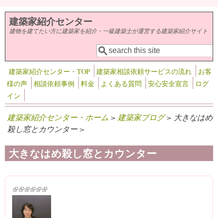
メインコンテンツに移動
建築家紹介センター
建物を建てたい方に建築家を紹介・一級建築士が運営する建築家紹介サイト
検索
検索フォーム
建築家紹介センター・TOP
建築家相談依頼サービスの流れ
お客
様の声
相談依頼事例
料金
よくある質問
安心安全宣言
ログ
イン
建築家紹介センター・ホーム
>
建築家ブログ
> 大きなはめ
殺し窓とカウンター >
大きなはめ殺し窓とカウンター
(link is external)
(link is external)
(link is external)
(link is external)
(link is external)
(link is external)