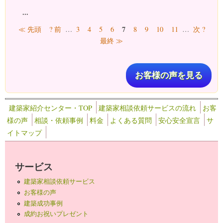
...
ページ
7
≪ 先頭
? 前
…
3
4
5
6
8
9
10
11
…
次 ?
最終 ≫
お客様の声を見る
建築家紹介センター・TOP
建築家相談依頼サービスの流れ
お客
様の声
相談・依頼事例
料金
よくある質問
安心安全宣言
サ
イトマップ
サービス
建築家相談依頼サービス
お客様の声
建築成功事例
成約お祝いプレゼント