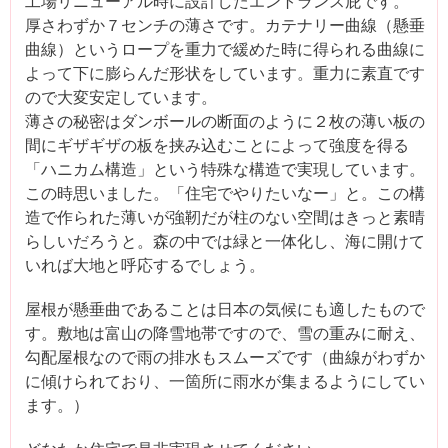
工場リニューアル時に設計したエントランス庇です。
厚さわずか７センチの薄さです。カテナリー曲線（懸垂
曲線）というロープを重力で緩めた時に得られる曲線に
よって下に膨らんだ形状をしています。重力に素直です
ので大変安定しています。
薄さの秘密はダンボールの断面のように２枚の薄い板の
間にギザギザの板を挟み込むことによって強度を得る
「ハニカム構造」という特殊な構造で実現しています。
この時思いました。「住宅でやりたいなー」と。この構
造で作られた薄いが強靭だが柱のない空間はきっと素晴
らしいだろうと。森の中では緑と一体化し、海に開けて
いれば大地と呼応するでしょう。
屋根が懸垂曲であることは日本の気候にも適したもので
す。敷地は富山の降雪地帯ですので、雪の重みに耐え、
勾配屋根なので雨の排水もスムーズです（曲線がわずか
に傾けられており、一箇所に雨水が集まるようにしてい
ます。）