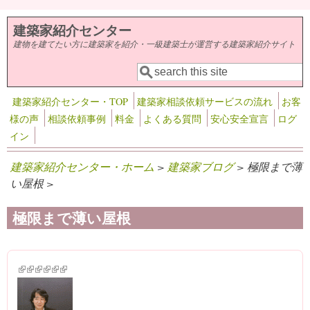
メインコンテンツに移動
建築家紹介センター
建物を建てたい方に建築家を紹介・一級建築士が運営する建築家紹介サイト
検索
検索フォーム
建築家紹介センター・TOP
建築家相談依頼サービスの流れ
お客
様の声
相談依頼事例
料金
よくある質問
安心安全宣言
ログ
イン
建築家紹介センター・ホーム
>
建築家ブログ
> 極限まで薄
い屋根 >
極限まで薄い屋根
(link is external)
(link is external)
(link is external)
(link is external)
(link is external)
(link is external)