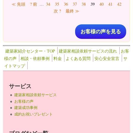
ページ
39
≪ 先頭
? 前
…
34
35
36
37
38
40
41
42
次 ?
最終 ≫
お客様の声を見る
建築家紹介センター・TOP
建築家相談依頼サービスの流れ
お客
様の声
相談・依頼事例
料金
よくある質問
安心安全宣言
サ
イトマップ
サービス
建築家相談依頼サービス
お客様の声
建築成功事例
成約お祝いプレゼント