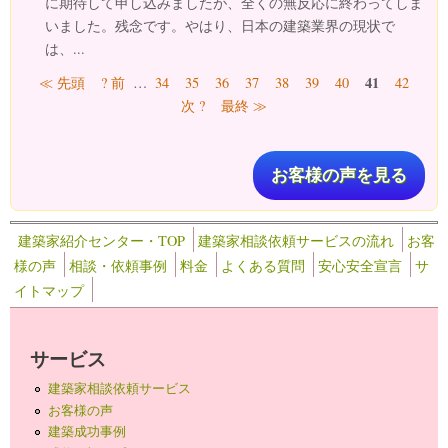
に期待して申し込みましたが、全くの無反応に終わってしま
いました。残念です。やはり、日本の建築業界の現状で
は、...
ページ
41
≪ 先頭
? 前
…
34
35
36
37
38
39
40
42
次 ?
最終 ≫
お客様の声を見る
建築家紹介センター・TOP
建築家相談依頼サービスの流れ
お客
様の声
相談・依頼事例
料金
よくある質問
安心安全宣言
サ
イトマップ
サービス
建築家相談依頼サービス
お客様の声
建築成功事例