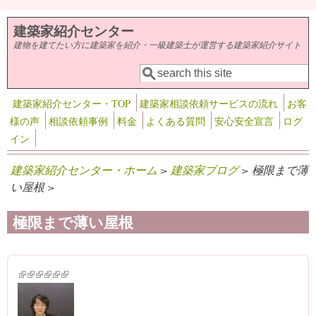
メインコンテンツに移動
建築家紹介センター
建物を建てたい方に建築家を紹介・一級建築士が運営する建築家紹介サイト
検索
検索フォーム
建築家紹介センター・TOP
建築家相談依頼サービスの流れ
お客
様の声
相談依頼事例
料金
よくある質問
安心安全宣言
ログ
イン
建築家紹介センター・ホーム
>
建築家ブログ
> 極限まで薄
い屋根 >
極限まで薄い屋根
(link is external)
(link is external)
(link is external)
(link is external)
(link is external)
(link is external)