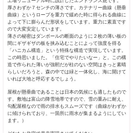
工場リニューアル時に設計したエントランス庇です。
厚さわずか７センチの薄さです。カテナリー曲線（懸垂
曲線）というロープを重力で緩めた時に得られる曲線に
よって下に膨らんだ形状をしています。重力に素直です
ので大変安定しています。
薄さの秘密はダンボールの断面のように２枚の薄い板の
間にギザギザの板を挟み込むことによって強度を得る
「ハニカム構造」という特殊な構造で実現しています。
この時思いました。「住宅でやりたいなー」と。この構
造で作られた薄いが強靭だが柱のない空間はきっと素晴
らしいだろうと。森の中では緑と一体化し、海に開けて
いれば大地と呼応するでしょう。
屋根が懸垂曲であることは日本の気候にも適したもので
す。敷地は富山の降雪地帯ですので、雪の重みに耐え、
勾配屋根なので雨の排水もスムーズです（曲線がわずか
に傾けられており、一箇所に雨水が集まるようにしてい
ます。）