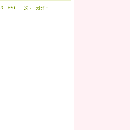
49
650
…
次 ›
最終 »