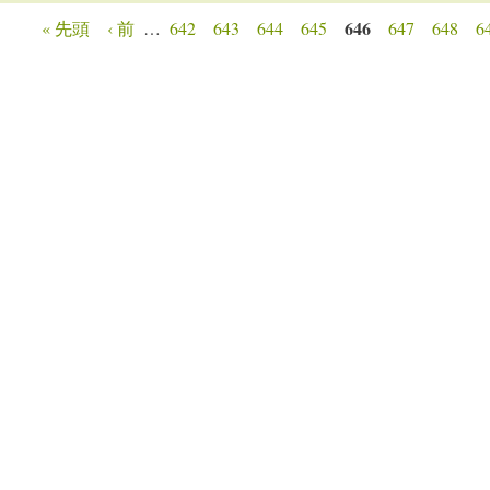
646
« 先頭
‹ 前
…
642
643
644
645
647
648
6
ージ