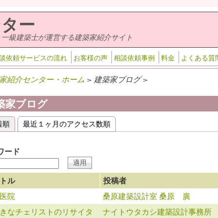
ンター
・一級建築士が運営する建築家紹介サイト
談依頼サービスの流れ
お客様の声
相談依頼事例
料金
よくある質
家紹介センター・ホーム
> 建築家ブログ >
築家ブログ
着順
(アクティブなタブ)
最近１ヶ月のアクセス数順
ライマリータブ
ワード
トル
投稿者
医院
桑原建築設計室 桑原 廣
きなチェリストのリサイタ
ナイトウタカシ建築設計事務所