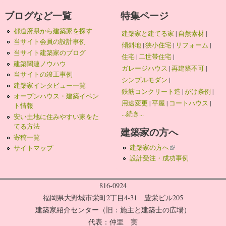
ブログなど一覧
特集ページ
都道府県から建築家を探す
建築家と建てる家
|
自然素材
|
当サイト会員の設計事例
傾斜地
|
狭小住宅
|
リフォーム
|
当サイト建築家のブログ
住宅
|
二世帯住宅
|
建築関連ノウハウ
ガレージハウス
|
再建築不可
|
当サイトの竣工事例
シンプルモダン
|
建築家インタビュー一覧
鉄筋コンクリート造
|
がけ条例
|
オープンハウス・建築イベン
用途変更
|
平屋
|
コートハウス
|
ト情報
...続き...
安い土地に住みやすい家をた
てる方法
建築家の方へ
寄稿一覧
建築家の方へ
(link is external)
サイトマップ
設計受注・成功事例
816-0924
福岡県大野城市栄町2丁目4-31 豊栄ビル205
建築家紹介センター（旧：施主と建築士の広場）
代表：仲里 実