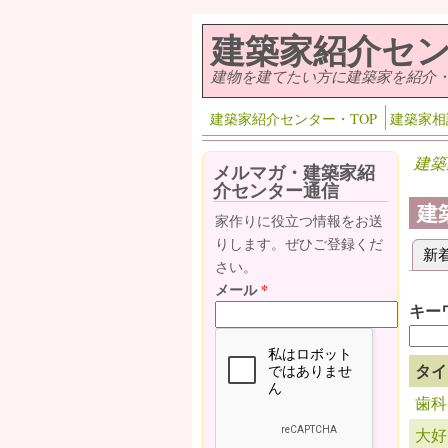
メインコンテンツに移動
建築家紹介セ
建物を建てたい方に建築家を紹介
建築家紹介センター・TOP
建築家相
建築
メルマガ・建築家紹
介センター通信
建
家作りに役立つ情報をお送
りします。ぜひご登録くだ
新
プ
さい。
メール
*
キー
タイ
歯科
大好