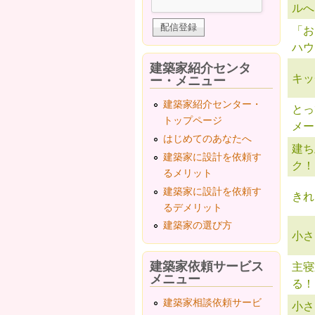
ルへ
「お
ハウ
建築家紹介センタ
キッ
ー・メニュー
建築家紹介センター・
とっ
トップページ
メー
はじめてのあなたへ
建ち
建築家に設計を依頼す
ク！
るメリット
建築家に設計を依頼す
きれ
るデメリット
建築家の選び方
小さ
建築家依頼サービス
主寝
メニュー
る！
建築家相談依頼サービ
小さ