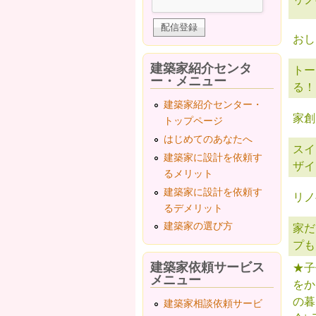
おし
建築家紹介センタ
トー
ー・メニュー
る！
建築家紹介センター・
家創
トップページ
はじめてのあなたへ
スイ
建築家に設計を依頼す
ザイ
るメリット
建築家に設計を依頼す
リノ
るデメリット
建築家の選び方
家だ
プも
建築家依頼サービス
★子
メニュー
をか
の暮
建築家相談依頼サービ