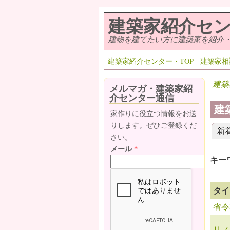
メインコンテンツに移動
建築家紹介セ
建物を建てたい方に建築家を紹介
建築家紹介センター・TOP
建築家相
建築
メルマガ・建築家紹
介センター通信
建
家作りに役立つ情報をお送
りします。ぜひご登録くだ
新
プ
さい。
メール
*
キー
タイ
省令
リノ