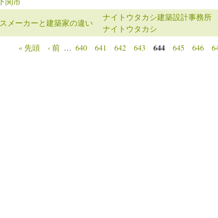
n下関市
ナイトウタカシ建築設計事務所
スメーカーと建築家の違い
ナイトウタカシ
644
« 先頭
‹ 前
…
640
641
642
643
645
646
6
ージ