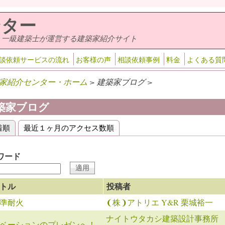
ンター
・一級建築士が運営する建築家紹介サイト
談依頼サービスの流れ
お客様の声
相談依頼事例
料金
よくある質
家紹介センター・ホーム
> 建築家ブログ >
築家ブログ
着順
(アクティブなタブ)
最近１ヶ月のアクセス数順
ライマリータブ
ワード
トル
投稿者
準耐火
❨株❩アトリエ Y&R 栗城裕一
ナイトウタカシ建築設計事務所
ベーションのプレゼンへ！