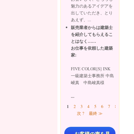
魅力のあるアイデアを
出していただき、とり
あえず、...
販売業者からは建築士
を紹介してもらえるこ
とはなく……
お仕事を依頼した建築
家:
FIVE COLOR[S] INK
一級建築士事務所 中島
崚真 中島峻真様
...
ページ
1
2
3
4
5
6
7
8
9
…
次 ?
最終 ≫