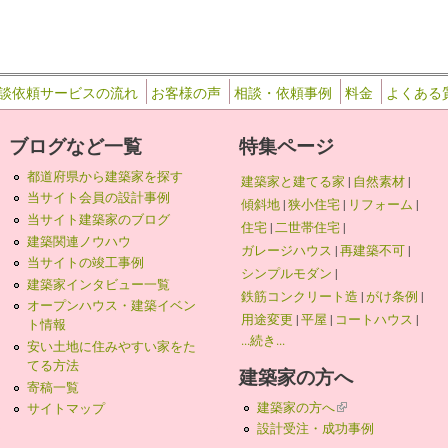
談依頼サービスの流れ
お客様の声
相談・依頼事例
料金
よくある
ブログなど一覧
特集ページ
都道府県から建築家を探す
建築家と建てる家
|
自然素材
|
当サイト会員の設計事例
傾斜地
|
狭小住宅
|
リフォーム
|
当サイト建築家のブログ
住宅
|
二世帯住宅
|
建築関連ノウハウ
ガレージハウス
|
再建築不可
|
当サイトの竣工事例
シンプルモダン
|
建築家インタビュー一覧
鉄筋コンクリート造
|
がけ条例
|
オープンハウス・建築イベン
用途変更
|
平屋
|
コートハウス
|
ト情報
...続き...
安い土地に住みやすい家をた
てる方法
建築家の方へ
寄稿一覧
建築家の方へ
(link is external)
サイトマップ
設計受注・成功事例