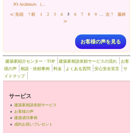
JO Architects （...
ページ
5
≪ 先頭
? 前
1
2
3
4
6
7
8
9
…
次 ?
最終
≫
お客様の声を見る
建築家紹介センター・TOP
建築家相談依頼サービスの流れ
お客
様の声
相談・依頼事例
料金
よくある質問
安心安全宣言
サ
イトマップ
サービス
建築家相談依頼サービス
お客様の声
建築成功事例
成約お祝いプレゼント