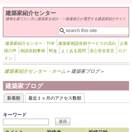
メインコンテンツに移動
建築家紹介センター
建物を建てたい方に建築家を紹介・一級建築士が運営する建築家紹介サイト
検索
検索フォーム
建築家紹介センター・TOP
建築家相談依頼サービスの流れ
お客
様の声
相談依頼事例
料金
よくある質問
安心安全宣言
ログ
イン
建築家紹介センター・ホーム
> 建築家ブログ >
建築家ブログ
新着順
(アクティブなタブ)
最近１ヶ月のアクセス数順
プライマリータブ
キーワード