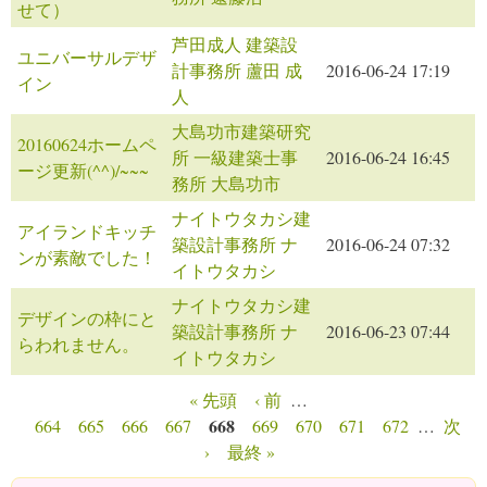
せて）
芦田成人 建築設
ユニバーサルデザ
計事務所 蘆田 成
2016-06-24 17:19
イン
人
大島功市建築研究
20160624ホームペ
所 一級建築士事
2016-06-24 16:45
ージ更新(^^)/~~~
務所 大島功市
ナイトウタカシ建
アイランドキッチ
築設計事務所 ナ
2016-06-24 07:32
ンが素敵でした！
イトウタカシ
ナイトウタカシ建
デザインの枠にと
築設計事務所 ナ
2016-06-23 07:44
らわれません。
イトウタカシ
« 先頭
‹ 前
…
ページ
668
664
665
666
667
669
670
671
672
…
次
›
最終 »