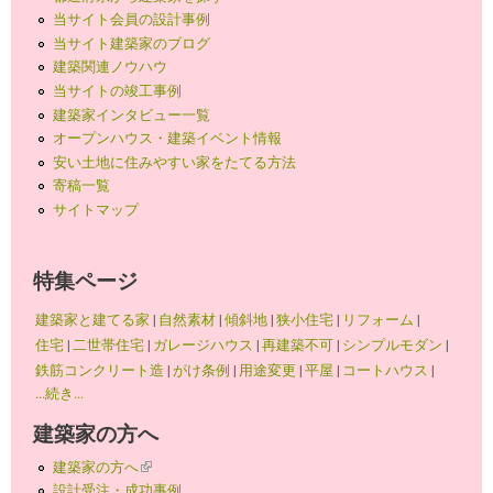
当サイト会員の設計事例
当サイト建築家のブログ
建築関連ノウハウ
当サイトの竣工事例
建築家インタビュー一覧
オープンハウス・建築イベント情報
安い土地に住みやすい家をたてる方法
寄稿一覧
サイトマップ
特集ページ
建築家と建てる家
|
自然素材
|
傾斜地
|
狭小住宅
|
リフォーム
|
住宅
|
二世帯住宅
|
ガレージハウス
|
再建築不可
|
シンプルモダン
|
鉄筋コンクリート造
|
がけ条例
|
用途変更
|
平屋
|
コートハウス
|
...続き...
建築家の方へ
建築家の方へ
(link is external)
設計受注・成功事例