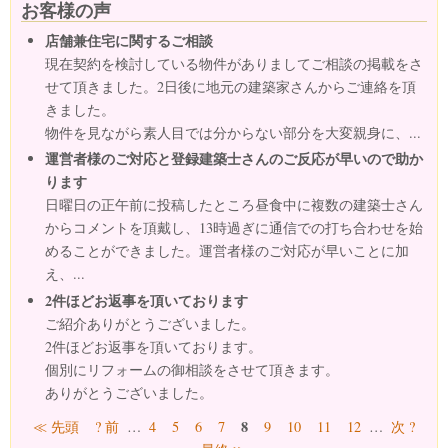
お客様の声
店舗兼住宅に関するご相談
現在契約を検討している物件がありましてご相談の掲載をさ
せて頂きました。2日後に地元の建築家さんからご連絡を頂
きました。
物件を見ながら素人目では分からない部分を大変親身に、...
運営者様のご対応と登録建築士さんのご反応が早いので助か
ります
日曜日の正午前に投稿したところ昼食中に複数の建築士さん
からコメントを頂戴し、13時過ぎに通信での打ち合わせを始
めることができました。運営者様のご対応が早いことに加
え、...
2件ほどお返事を頂いております
ご紹介ありがとうございました。
2件ほどお返事を頂いております。
個別にリフォームの御相談をさせて頂きます。
ありがとうございました。
ページ
8
≪ 先頭
? 前
…
4
5
6
7
9
10
11
12
…
次 ?