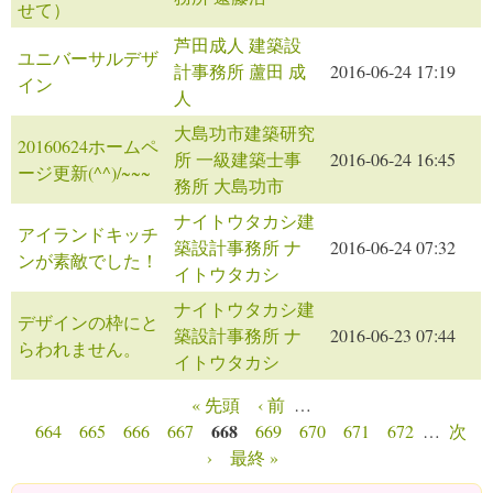
せて）
芦田成人 建築設
ユニバーサルデザ
計事務所 蘆田 成
2016-06-24 17:19
イン
人
大島功市建築研究
20160624ホームペ
所 一級建築士事
2016-06-24 16:45
ージ更新(^^)/~~~
務所 大島功市
ナイトウタカシ建
アイランドキッチ
築設計事務所 ナ
2016-06-24 07:32
ンが素敵でした！
イトウタカシ
ナイトウタカシ建
デザインの枠にと
築設計事務所 ナ
2016-06-23 07:44
らわれません。
イトウタカシ
« 先頭
‹ 前
…
ページ
668
664
665
666
667
669
670
671
672
…
次
›
最終 »