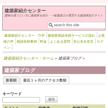
メインコンテンツに移動
建築家紹介センター
建物を建てたい方に建築家を紹介・一級建築士が運営する建築家紹介サイト
検索
検索フォーム
建築家紹介センター・TOP
建築家相談依頼サービスの流れ
お客
様の声
相談依頼事例
料金
よくある質問
安心安全宣言
ログ
イン
建築家紹介センター・ホーム
> 建築家ブログ >
建築家ブログ
新着順
(アクティブなタブ)
最近１ヶ月のアクセス数順
プライマリータブ
キーワード