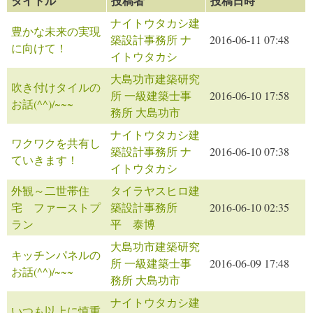
タイトル
投稿者
投稿日時
ナイトウタカシ建
豊かな未来の実現
築設計事務所 ナ
2016-06-11 07:48
に向けて！
イトウタカシ
大島功市建築研究
吹き付けタイルの
所 一級建築士事
2016-06-10 17:58
お話(^^)/~~~
務所 大島功市
ナイトウタカシ建
ワクワクを共有し
築設計事務所 ナ
2016-06-10 07:38
ていきます！
イトウタカシ
外観～二世帯住
タイラヤスヒロ建
宅 ファーストプ
築設計事務所
2016-06-10 02:35
ラン
平 泰博
大島功市建築研究
キッチンパネルの
所 一級建築士事
2016-06-09 17:48
お話(^^)/~~~
務所 大島功市
ナイトウタカシ建
いつも以上に慎重