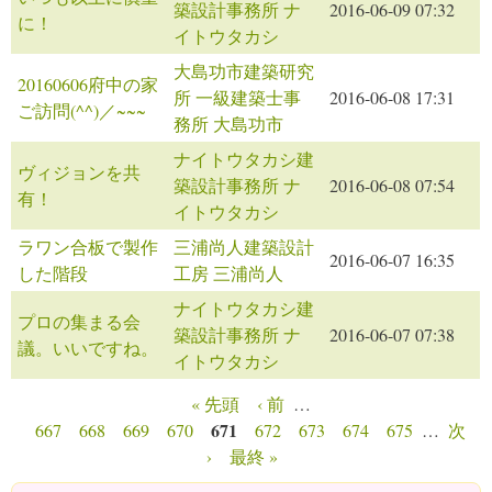
築設計事務所 ナ
2016-06-09 07:32
に！
イトウタカシ
大島功市建築研究
20160606府中の家
所 一級建築士事
2016-06-08 17:31
ご訪問(^^)／~~~
務所 大島功市
ナイトウタカシ建
ヴィジョンを共
築設計事務所 ナ
2016-06-08 07:54
有！
イトウタカシ
ラワン合板で製作
三浦尚人建築設計
2016-06-07 16:35
した階段
工房 三浦尚人
ナイトウタカシ建
プロの集まる会
築設計事務所 ナ
2016-06-07 07:38
議。いいですね。
イトウタカシ
« 先頭
‹ 前
…
ページ
671
667
668
669
670
672
673
674
675
…
次
›
最終 »