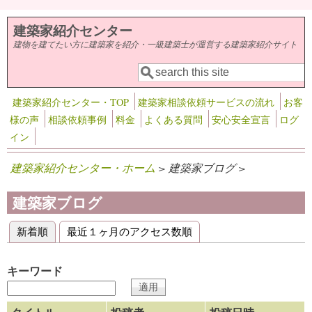
メインコンテンツに移動
建築家紹介センター
建物を建てたい方に建築家を紹介・一級建築士が運営する建築家紹介サイト
検索
検索フォーム
建築家紹介センター・TOP
建築家相談依頼サービスの流れ
お客
様の声
相談依頼事例
料金
よくある質問
安心安全宣言
ログ
イン
建築家紹介センター・ホーム
> 建築家ブログ >
建築家ブログ
新着順
(アクティブなタブ)
最近１ヶ月のアクセス数順
プライマリータブ
キーワード