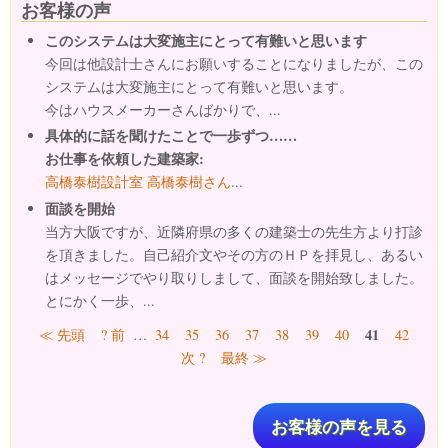
お客様の声
このシステムは大変施主にとって有難いと思います
今回は他設計士さんにお願いすることになりましたが、この
システムは大変施主にとって有難いと思います。
今はハウスメーカーさんばかりで、...
具体的に話を聞けたことで一歩ずつ……
お仕事を依頼した建築家:
高橋泰樹設計室 高橋泰樹さん
...
面談を開始
当方大阪ですが、近隣府県の多くの建築士の先生方より打診
を頂きました。自己紹介文やその方のＨＰを拝見し、あるい
はメッセージでやり取りしまして、面談を開始致しました。
とにかく一歩、...
ページ
41
≪ 先頭
? 前
…
34
35
36
37
38
39
40
42
次 ?
最終 ≫
お客様の声を見る