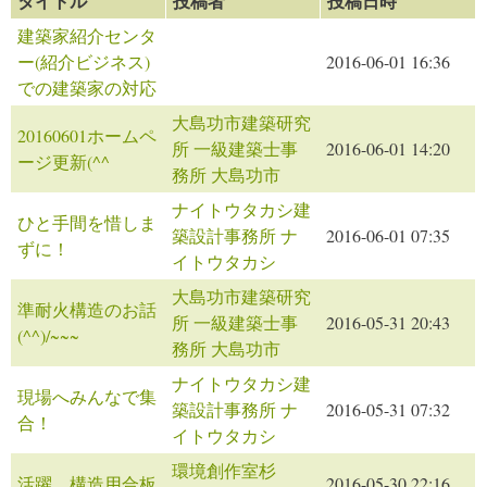
タイトル
投稿者
投稿日時
建築家紹介センタ
ー(紹介ビジネス)
2016-06-01 16:36
での建築家の対応
大島功市建築研究
20160601ホームペ
所 一級建築士事
2016-06-01 14:20
ージ更新(^^ゞ
務所 大島功市
ナイトウタカシ建
ひと手間を惜しま
築設計事務所 ナ
2016-06-01 07:35
ずに！
イトウタカシ
大島功市建築研究
準耐火構造のお話
所 一級建築士事
2016-05-31 20:43
(^^)/~~~
務所 大島功市
ナイトウタカシ建
現場へみんなで集
築設計事務所 ナ
2016-05-31 07:32
合！
イトウタカシ
環境創作室杉
活躍 構造用合板
2016-05-30 22:16