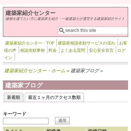
メインコンテンツに移動
建築家紹介センター
建物を建てたい方に建築家を紹介・一級建築士が運営する建築家紹介サイト
検索
検索フォーム
建築家紹介センター・TOP
建築家相談依頼サービスの流れ
お客
様の声
相談依頼事例
料金
よくある質問
安心安全宣言
ログ
イン
建築家紹介センター・ホーム
> 建築家ブログ >
建築家ブログ
新着順
(アクティブなタブ)
最近１ヶ月のアクセス数順
プライマリータブ
キーワード