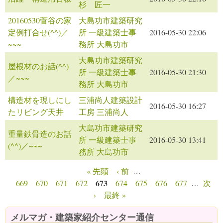
杉 匠一
20160530菅谷の家
大島功市建築研究
定例打合せ(^^)／
所 一級建築士事
2016-05-30 22:06
~~~
務所 大島功市
大島功市建築研究
屋根材のお話(^^)
所 一級建築士事
2016-05-30 21:30
／~~~
務所 大島功市
構造材を現しにし
三浦尚人建築設計
2016-05-30 16:27
たリビング天井
工房 三浦尚人
大島功市建築研究
重量鉄骨造のお話
所 一級建築士事
2016-05-30 13:41
(^^)／~~~
務所 大島功市
« 先頭
‹ 前
…
ページ
673
669
670
671
672
674
675
676
677
…
次
›
最終 »
メルマガ・建築家紹介センター通信