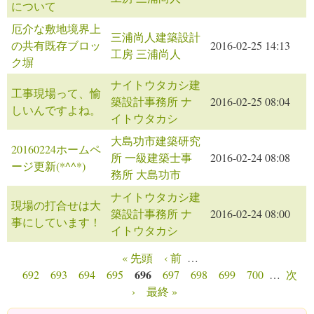
について
厄介な敷地境界上
三浦尚人建築設計
の共有既存ブロッ
2016-02-25 14:13
工房 三浦尚人
ク塀
ナイトウタカシ建
工事現場って、愉
築設計事務所 ナ
2016-02-25 08:04
しいんですよね。
イトウタカシ
大島功市建築研究
20160224ホームペ
所 一級建築士事
2016-02-24 08:08
ージ更新(*^^*)
務所 大島功市
ナイトウタカシ建
現場の打合せは大
築設計事務所 ナ
2016-02-24 08:00
事にしています！
イトウタカシ
« 先頭
‹ 前
…
ページ
696
692
693
694
695
697
698
699
700
…
次
›
最終 »