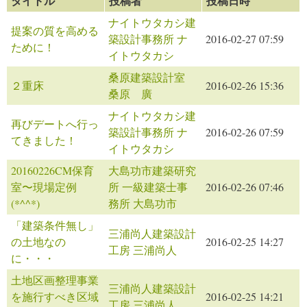
タイトル
投稿者
投稿日時
ナイトウタカシ建
提案の質を高める
築設計事務所 ナ
2016-02-27 07:59
ために！
イトウタカシ
桑原建築設計室
２重床
2016-02-26 15:36
桑原 廣
ナイトウタカシ建
再びデートへ行っ
築設計事務所 ナ
2016-02-26 07:59
てきました！
イトウタカシ
20160226CM保育
大島功市建築研究
室〜現場定例
所 一級建築士事
2016-02-26 07:46
(*^^*)
務所 大島功市
「建築条件無し」
三浦尚人建築設計
の土地なの
2016-02-25 14:27
工房 三浦尚人
に・・・
土地区画整理事業
三浦尚人建築設計
を施行すべき区域
2016-02-25 14:21
工房 三浦尚人