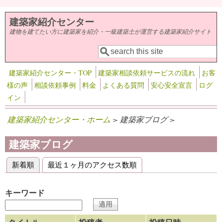
メインコンテンツに移動
建築家紹介センター
建物を建てたい方に建築家を紹介・一級建築士が運営する建築家紹介サイト
検索
検索フォーム
建築家紹介センター・TOP
建築家相談依頼サービスの流れ
お客
様の声
相談依頼事例
料金
よくある質問
安心安全宣言
ログ
イン
建築家紹介センター・ホーム
> 建築家ブログ >
建築家ブログ
新着順
(アクティブなタブ)
最近１ヶ月のアクセス数順
プライマリータブ
キーワード