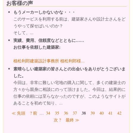
お客様の声
もうメーカーしかないかな・・・
このサービスを利用する前は、建築家さんや設計士さんをど
うやって探せばいいのか？
そして、...
実績、費用、信頼度などとともに……
お仕事を依頼した建築家:
植松利郎建築設計事務所 植松利郎様...
素晴らしい建築家の皆さんとの出会いをありがとうございま
した。
今回は、非常に難しい宅地の購入に関して、多くの建築士の
方々から親身に相談にのって頂けました。今回は、結果的に
仕事の依頼には至らなかったのですが、このようなサイトが
あることを初めて知り、...
ページ
38
≪ 先頭
? 前
…
34
35
36
37
39
40
41
42
次 ?
最終 ≫