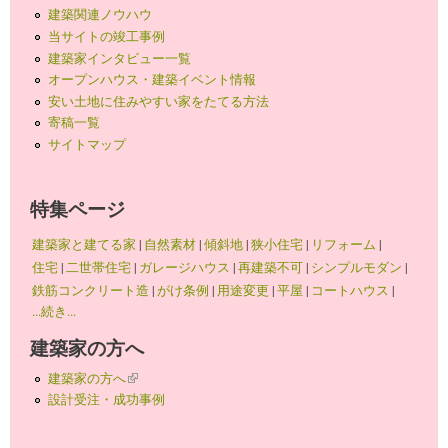
建築関連ノウハウ
当サイトの竣工事例
建築家インタビュー一覧
オープンハウス・建築イベント情報
安い土地に住みやすい家をたてる方法
寄稿一覧
サイトマップ
特集ページ
建築家と建てる家
|
自然素材
|
傾斜地
|
狭小住宅
|
リフォーム
|
住宅
|
二世帯住宅
|
ガレージハウス
|
再建築不可
|
シンプルモダン
|
鉄筋コンクリート造
|
がけ条例
|
用途変更
|
平屋
|
コートハウス
|
...続き...
建築家の方へ
建築家の方へ
(link is external)
設計受注・成功事例