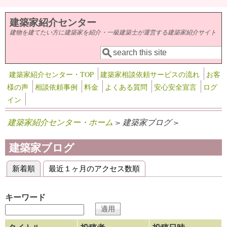
メインコンテンツに移動
建築家紹介センター
建物を建てたい方に建築家を紹介・一級建築士が運営する建築家紹介サイト
検索
検索フォーム
建築家紹介センター・TOP
建築家相談依頼サービスの流れ
お客
様の声
相談依頼事例
料金
よくある質問
安心安全宣言
ログ
イン
建築家紹介センター・ホーム
> 建築家ブログ >
建築家ブログ
新着順
(アクティブなタブ)
最近１ヶ月のアクセス数順
プライマリータブ
キーワード