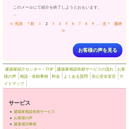
このメールにて紹介を終了しようとおもいます。
...
ページ
2
≪ 先頭
? 前
1
3
4
5
6
7
8
9
…
次 ?
最終
≫
お客様の声を見る
建築家紹介センター・TOP
建築家相談依頼サービスの流れ
お客
様の声
相談・依頼事例
料金
よくある質問
安心安全宣言
サ
イトマップ
サービス
建築家相談依頼サービス
お客様の声
建築成功事例