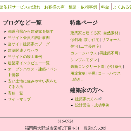
談依頼サービスの流れ
お客様の声
相談・依頼事例
料金
よくある
ブログなど一覧
特集ページ
都道府県から建築家を探す
建築家と建てる家
|
自然素材
|
当サイト会員の設計事例
傾斜地
|
狭小住宅
|
リフォーム
|
当サイト建築家のブログ
住宅
|
二世帯住宅
|
建築関連ノウハウ
ガレージハウス
|
再建築不可
|
当サイトの竣工事例
シンプルモダン
|
建築家インタビュー一覧
鉄筋コンクリート造
|
がけ条例
|
オープンハウス・建築イベン
用途変更
|
平屋
|
コートハウス
|
ト情報
...続き...
安い土地に住みやすい家をた
てる方法
建築家の方へ
寄稿一覧
建築家の方へ
(link is external)
サイトマップ
設計受注・成功事例
816-0924
福岡県大野城市栄町2丁目4-31 豊栄ビル205