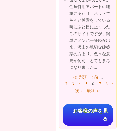
住居併用アパートの建
築にあたり、ネットで
色々と検索をしている
時にふと目に止まった
このサイトですが、簡
単にメンバー登録が出
来、沢山の親切な建築
家の方より、色々な意
見が伺え、とても参考
になりました...
ページ
≪ 先頭
? 前
…
6
2
3
4
5
7
8
9
10
…
次 ?
最終 ≫
お客様の声を見
る