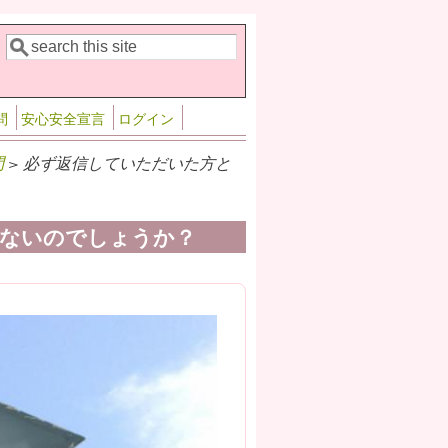
検索
検索フォーム
問
安心安全宣言
ログイン
問
> 必ず返信していただいた方と
ないのでしょうか？