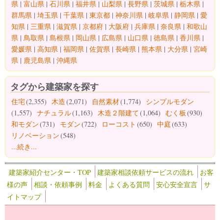
県
|
富山県
|
石川県
|
福井県
|
山梨県
|
長野県
|
茨城県
|
栃木県
|
群馬県
|
埼玉県
|
千葉県
|
東京都
|
神奈川県
|
岐阜県
|
静岡県
|
愛
知県
|
三重県
|
滋賀県
|
京都府
|
大阪府
|
兵庫県
|
奈良県
|
和歌山
県
|
鳥取県
|
島根県
|
岡山県
|
広島県
|
山口県
|
徳島県
|
香川県
|
愛媛県
|
高知県
|
福岡県
|
佐賀県
|
長崎県
|
熊本県
|
大分県
|
宮崎
県
|
鹿児島県
|
沖縄県
タグから建築家を探す
住宅
(2,355)
木造
(2,071)
自然素材
(1,774)
シンプルモダン
(1,557)
ナチュラル
(1,163)
木造２階建て
(1,064)
むく板
(930)
和モダン
(731)
モダン
(722)
ローコスト
(650)
中庭
(633)
リノベーション
(548)
...続き...
建築家紹介センター・TOP
建築家相談依頼サービスの流れ
お客
様の声
相談・依頼事例
料金
よくある質問
安心安全宣言
サ
イトマップ