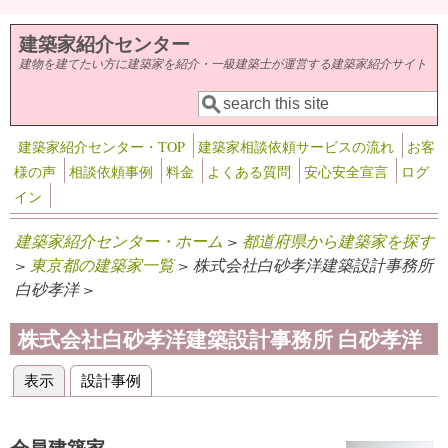
メインコンテンツに移動
建築家紹介センター
建物を建てたい方に建築家を紹介・一級建築士が運営する建築家紹介サイト
検索
検索フォーム
建築家紹介センター・TOP
建築家相談依頼サービスの流れ
お客
様の声
相談依頼事例
料金
よくある質問
安心安全宣言
ログ
イン
建築家紹介センター・ホーム
>
都道府県から建築家を探す
>
東京都の建築家一覧
> 株式会社白砂孝洋建築設計事務所
白砂孝洋 >
株式会社白砂孝洋建築設計事務所 白砂孝洋
表示
(アクティブなタブ)
設計事例
プライマリータブ
会員建築家