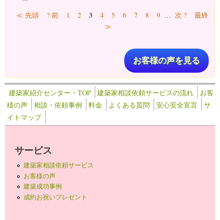
ページ
3
≪ 先頭
? 前
1
2
4
5
6
7
8
9
…
次 ?
最終
≫
お客様の声を見る
建築家紹介センター・TOP
建築家相談依頼サービスの流れ
お客
様の声
相談・依頼事例
料金
よくある質問
安心安全宣言
サ
イトマップ
サービス
建築家相談依頼サービス
お客様の声
建築成功事例
成約お祝いプレゼント