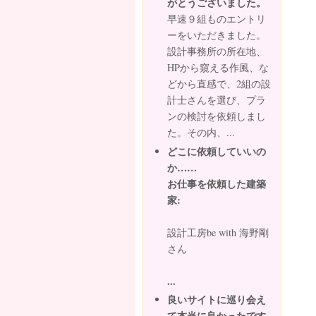
がとうございました。
早速９組ものエントリ
ーをいただきました。
設計事務所の所在地、
HPから窺える作風、な
どから直感で、2組の設
計士さんを選び、プラ
ンの検討を依頼しまし
た。その内、...
どこに依頼していいの
か……
お仕事を依頼した建築
家:
設計工房be with 海野剛
さん
...
良いサイトに巡り会え
て本当に良かったです