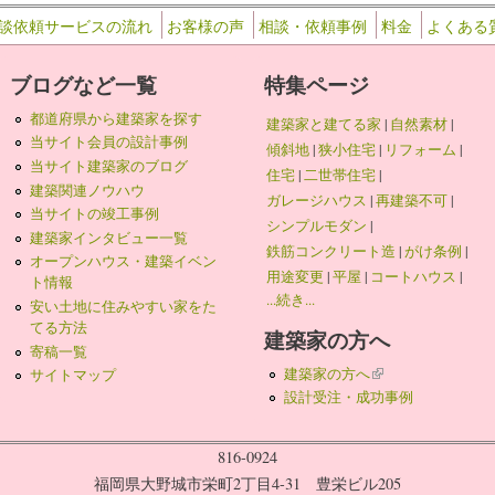
談依頼サービスの流れ
お客様の声
相談・依頼事例
料金
よくある
ブログなど一覧
特集ページ
都道府県から建築家を探す
建築家と建てる家
|
自然素材
|
当サイト会員の設計事例
傾斜地
|
狭小住宅
|
リフォーム
|
当サイト建築家のブログ
住宅
|
二世帯住宅
|
建築関連ノウハウ
ガレージハウス
|
再建築不可
|
当サイトの竣工事例
シンプルモダン
|
建築家インタビュー一覧
鉄筋コンクリート造
|
がけ条例
|
オープンハウス・建築イベン
用途変更
|
平屋
|
コートハウス
|
ト情報
...続き...
安い土地に住みやすい家をた
てる方法
建築家の方へ
寄稿一覧
建築家の方へ
(link is external)
サイトマップ
設計受注・成功事例
816-0924
福岡県大野城市栄町2丁目4-31 豊栄ビル205