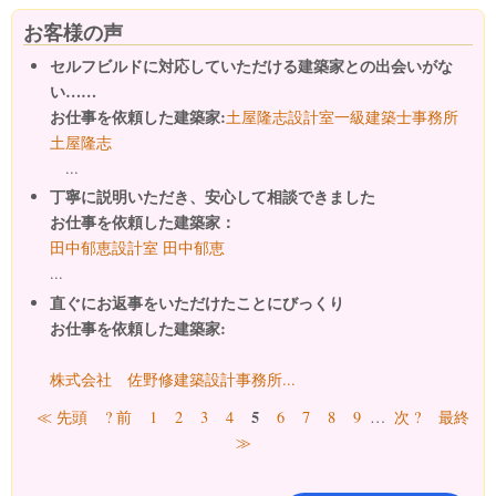
お客様の声
セルフビルドに対応していただける建築家との出会いがな
い……
お仕事を依頼した建築家:
土屋隆志設計室一級建築士事務所
土屋隆志
...
丁寧に説明いただき、安心して相談できました
お仕事を依頼した建築家：
田中郁恵設計室 田中郁恵
...
直ぐにお返事をいただけたことにびっくり
お仕事を依頼した建築家:
株式会社 佐野修建築設計事務所...
ページ
5
≪ 先頭
? 前
1
2
3
4
6
7
8
9
…
次 ?
最終
≫