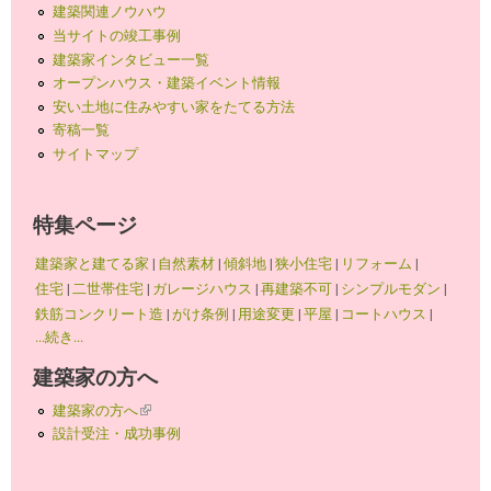
建築関連ノウハウ
当サイトの竣工事例
建築家インタビュー一覧
オープンハウス・建築イベント情報
安い土地に住みやすい家をたてる方法
寄稿一覧
サイトマップ
特集ページ
建築家と建てる家
|
自然素材
|
傾斜地
|
狭小住宅
|
リフォーム
|
住宅
|
二世帯住宅
|
ガレージハウス
|
再建築不可
|
シンプルモダン
|
鉄筋コンクリート造
|
がけ条例
|
用途変更
|
平屋
|
コートハウス
|
...続き...
建築家の方へ
建築家の方へ
(link is external)
設計受注・成功事例