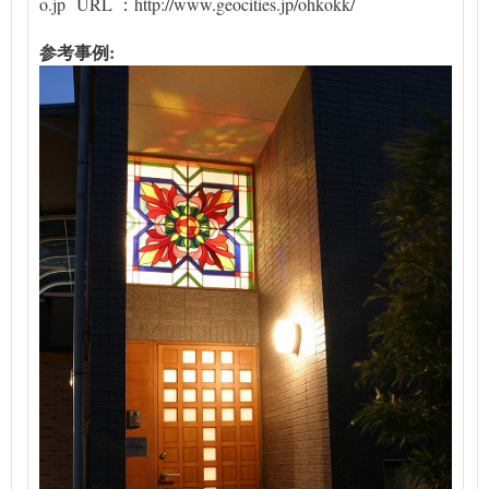
o.jp URL ：http://www.geocities.jp/ohkokk/
参考事例: