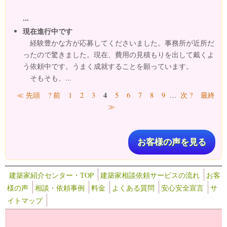
...
現在進行中です
経験豊かな方が応募してくださいました。事務所が近所だ
ったので驚きました。現在、費用の見積もりを出して戴くよ
う依頼中です。うまく成就することを願っています。
そもそも、...
ページ
4
≪ 先頭
? 前
1
2
3
5
6
7
8
9
…
次 ?
最終
≫
お客様の声を見る
建築家紹介センター・TOP
建築家相談依頼サービスの流れ
お客
様の声
相談・依頼事例
料金
よくある質問
安心安全宣言
サ
イトマップ