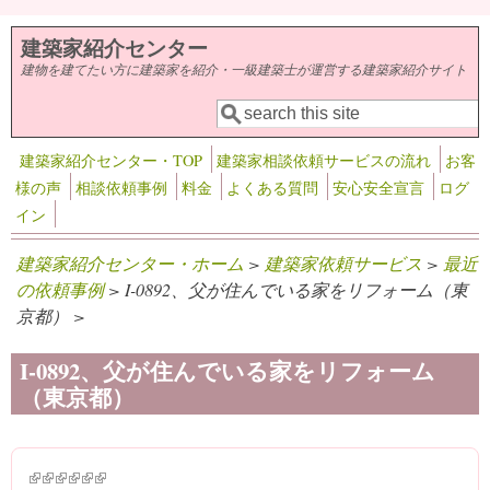
メインコンテンツに移動
建築家紹介センター
建物を建てたい方に建築家を紹介・一級建築士が運営する建築家紹介サイト
検索
検索フォーム
建築家紹介センター・TOP
建築家相談依頼サービスの流れ
お客
様の声
相談依頼事例
料金
よくある質問
安心安全宣言
ログ
イン
建築家紹介センター・ホーム
>
建築家依頼サービス
>
最近
の依頼事例
> I-0892、父が住んでいる家をリフォーム（東
京都） >
I-0892、父が住んでいる家をリフォーム
（東京都）
(link is external)
(link is external)
(link is external)
(link is external)
(link is external)
(link is external)