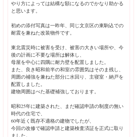
やり方によっては結構な額になるのでかなり助かる
と思います。
初めの添付写真は一昨年、同じ文京区の東駒込での
耐震を兼ねた改装物件です。
東北震災時に被害を受け、被害の大きい場所や、今
後の計画に不要な場所は解体し、
母屋を中心に四隅に耐力壁を配置しました。
また、良き昭和前半の和室の雰囲気はそのま残し、
周囲の補強を兼ねた部分に水回り、主寝室・納戸を
配置しました。
建物周囲はべた基礎補強しております。
昭和25年に建築された、まだ確認申請の制度の無い
時代の住宅で、
60年近く既存不適格の建物でしたが、
今回の改修で確認申請と建築検査済証を正式に取り
ました。