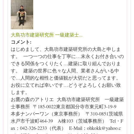
大島功市建築研究所 一級建築士...
コメント:
はじめまして、大島功市建築研究所の大島と申しま
す。 一つ一つの仕事を丁寧に…末永くお付き合いの
できる関係をつくりたく…建築に取り組んでおりま
す。 建築の世界に色々な人間、業者さんがいる中
で…人間的な相性と価値観が大切だと思ってます。
お役に立てれば幸いです…どうぞよろしくお願い致
します。
お鷹の森のアトリエ 大島功市建築研究所 一級建築
士事務所 〒185-0022東京都国分寺市東元町3-19-9
本多ナンバーワン（東京事務所） 〒310-0851茨城県
水戸市千波町464-39 A棟103（茨城事務所） Tel・F
ax：042-326-2233（代表） E-Mail：ohkokk@yahoo.c