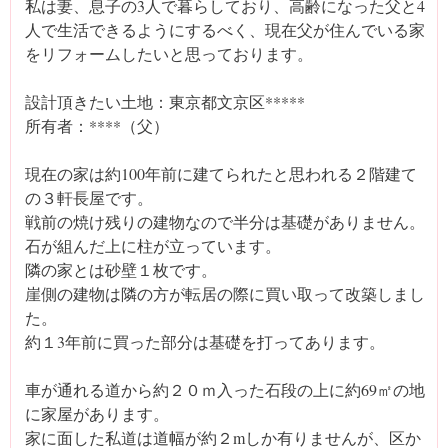
私は妻、息子の3人で暮らしており、高齢になった父と4
人で生活できるようにするべく、現在父が住んでいる家
をリフォームしたいと思っております。
設計頂きたい土地：東京都文京区*****
所有者：****（父）
現在の家は約100年前に建てられたと思われる２階建て
の３軒長屋です。
戦前の焼け残りの建物なので半分は基礎がありません。
石が組んだ上に柱が立っています。
隣の家とは砂壁１枚です。
崖側の建物は隣の方が転居の際に買い取って改築しまし
た。
約１3年前に買った部分は基礎を打ってあります。
車が通れる道から約２０ｍ入った石段の上に約69㎡の地
に家屋があります。
家に面した私道は道幅が約２mしか有りませんが、区か