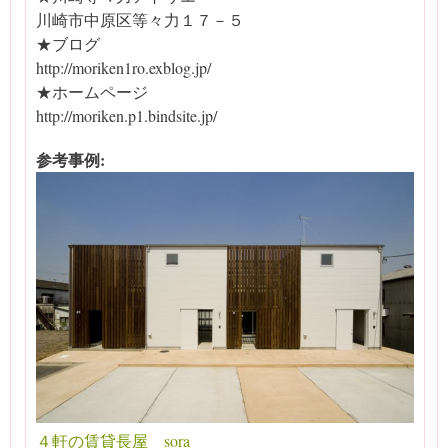
川崎市中原区等々力１７－５
★ブログ
http://moriken1ro.exblog.jp/
★ホームページ
http://moriken.p1.bindsite.jp/
参考事例:
４軒の賃貸長屋 sora