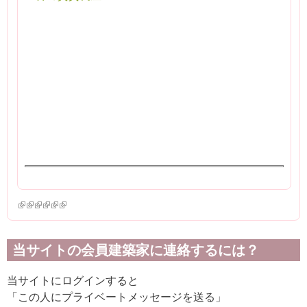
(link is external)
(link is external)
(link is external)
(link is external)
(link is external)
(link is external)
当サイトの会員建築家に連絡するには？
当サイトにログインすると
「この人にプライベートメッセージを送る」