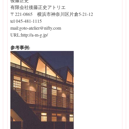
後藤正史
有限会社後藤正史アトリエ
〒221-0865 横浜市神奈川区片倉5-21-12
tel 045-481-1115
mail:goto-atelier@nifty.com
URL:http://a-m-g.jp/
参考事例: