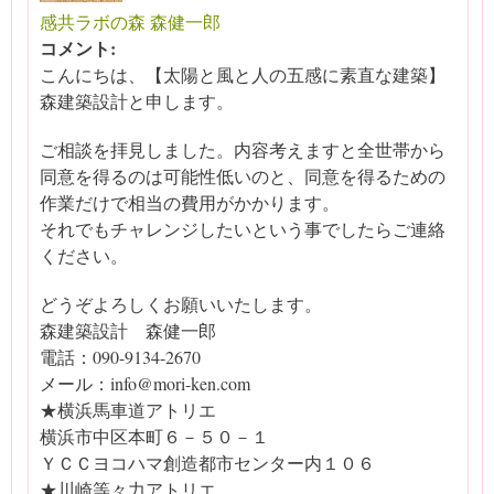
感共ラボの森 森健一郎
コメント:
こんにちは、【太陽と風と人の五感に素直な建築】
森建築設計と申します。
ご相談を拝見しました。内容考えますと全世帯から
同意を得るのは可能性低いのと、同意を得るための
作業だけで相当の費用がかかります。
それでもチャレンジしたいという事でしたらご連絡
ください。
どうぞよろしくお願いいたします。
森建築設計 森健一郎
電話：090-9134-2670
メール：info@mori-ken.com
★横浜馬車道アトリエ
横浜市中区本町６－５０－１
ＹＣＣヨコハマ創造都市センター内１０６
★川崎等々力アトリエ