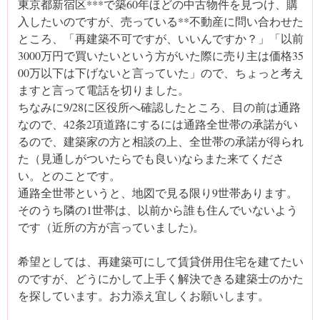
東京都新宿区***で築60年ほどの中古物件を見つけ、購
入したいのですが、売っている**不動産に問い合わせた
ところ、「再建築不可ですが、いいんですか？」「以前
3000万円で買いたいという方がいた際に売り主は価格35
00万以下は下げないと言っていた」ので、ちょっと考え
ますと言って電話を切りました。
ちなみに9/28に区役所へ確認したところ、目の前は通路
なので、42条2項道路にするには通路全世帯の承諾がい
るので、建築家の方と相談の上、全世帯の承諾が得られ
た（見通しがついたらでも良い)ならまた来てくださ
い。とのことです。
通路全世帯というと、地図で見る限り9世帯あります。
そのうち隣の1世帯は、以前から誰も住んでいないよう
です（近所の方が言っていました)。
希望としては、再建築可にして賃貸併用住宅を建てたい
のですが、どうにかして上手く解決できる建築士のかた
を探しています。お力添え宜しくお願いします。