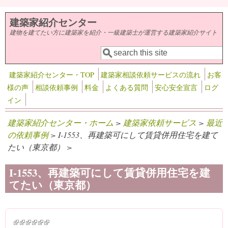
メインコンテンツに移動
建築家紹介センター
建物を建てたい方に建築家を紹介・一級建築士が運営する建築家紹介サイト
検索
検索フォーム
建築家紹介センター・TOP
建築家相談依頼サービスの流れ
お客
様の声
相談依頼事例
料金
よくある質問
安心安全宣言
ログ
イン
建築家紹介センター・ホーム
>
建築家依頼サービス
>
最近
の依頼事例
> I-1553、再建築可にして賃貸併用住宅を建て
たい（東京都） >
I-1553、再建築可にして賃貸併用住宅を建
てたい（東京都）
(link is external)
(link is external)
(link is external)
(link is external)
(link is external)
(link is external)