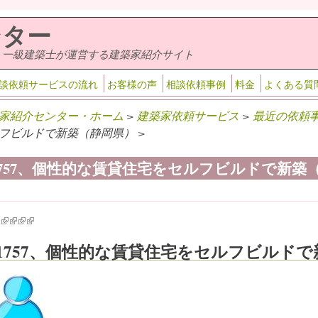
ンター
・一級建築士が運営する建築家紹介サイト
談依頼サービスの流れ
お客様の声
相談依頼事例
料金
よくある質
家紹介センター・ホーム
>
建築家依頼サービス
>
最近の依頼
フビルドで新築（静岡県） >
-1757、個性的な賃貸住宅をセルフビルドで新築
k is external)
ink is external)
(link is external)
(link is external)
(link is external)
(link is external)
-1757、個性的な賃貸住宅をセルフビルド