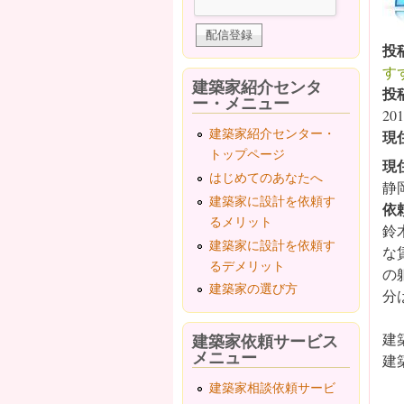
投
す
建築家紹介センタ
投
ー・メニュー
201
建築家紹介センター・
現
トップページ
現
はじめてのあなたへ
静
建築家に設計を依頼す
依
るメリット
鈴
建築家に設計を依頼す
な
るデメリット
の
建築家の選び方
分
建築家依頼サービス
建
メニュー
建
建築家相談依頼サービ