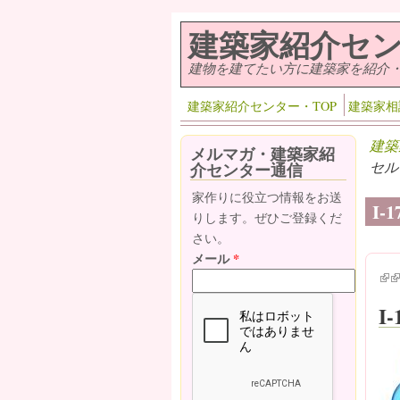
メインコンテンツに移動
建築家紹介セ
建物を建てたい方に建築家を紹介
建築家紹介センター・TOP
建築家相
建築
メルマガ・建築家紹
セル
介センター通信
家作りに役立つ情報をお送
I
りします。ぜひご登録くだ
さい。
メール
*
(lin
(l
I