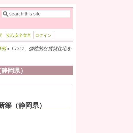
検索
検索フォーム
問
安心安全宣言
ログイン
事例
> I-1757、個性的な賃貸住宅を
（静岡県）
で新築（静岡県）