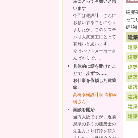
主にとって有難いと思
います
建築
今回は他設計士さんに
って
お願いすることになり
建物
ましたが、このシステ
建築
ムは大変施主にとって
有難いと思います。
建築
今はハウスメーカーさ
建築
んばかりで、...
具体的に話を聞けたこ
建築
とで一歩ずつ……
建築
お仕事を依頼した建築
建築
家:
高橋泰樹設計室 高橋泰
建築
樹さん
...
建築
面談を開始
建築
当方大阪ですが、近隣
府県の多くの建築士の
先生方より打診を頂き
ました。自己紹介文や