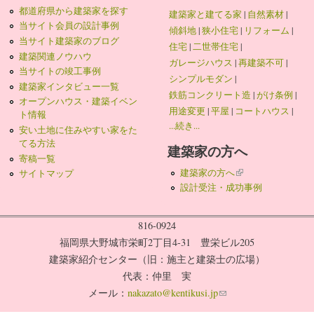
都道府県から建築家を探す
建築家と建てる家
|
自然素材
|
当サイト会員の設計事例
傾斜地
|
狭小住宅
|
リフォーム
|
当サイト建築家のブログ
住宅
|
二世帯住宅
|
建築関連ノウハウ
ガレージハウス
|
再建築不可
|
当サイトの竣工事例
シンプルモダン
|
建築家インタビュー一覧
鉄筋コンクリート造
|
がけ条例
|
オープンハウス・建築イベン
用途変更
|
平屋
|
コートハウス
|
ト情報
...続き...
安い土地に住みやすい家をた
てる方法
建築家の方へ
寄稿一覧
建築家の方へ
(link is external)
サイトマップ
設計受注・成功事例
816-0924
福岡県大野城市栄町2丁目4-31 豊栄ビル205
建築家紹介センター（旧：施主と建築士の広場）
代表：仲里 実
メール：
nakazato@kentikusi.jp
(link sends e-mail)