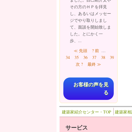
その方のＨＰを拝見
し、あるいはメッセー
ジでやり取りしまし
て、面談を開始致しま
した。とにかく一
歩、...
ページ
≪ 先頭
? 前
…
41
34
35
36
37
38
39
40
次 ?
最終 ≫
お客様の声を見
る
建築家紹介センター・TOP
建築家相
サービス