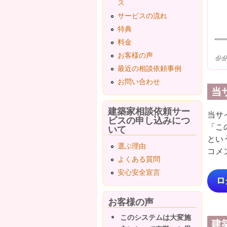
ス
サービスの流れ
特典
料金
お客様の声
(lin
(l
最近の相談依頼事例
お問い合わせ
当
建築家相談依頼サー
当サ
ビスの申し込みにつ
「こ
いて
とい
選ぶ理由
コメ
よくある質問
安心安全宣言
ロ
お客様の声
このシステムは大変施
建