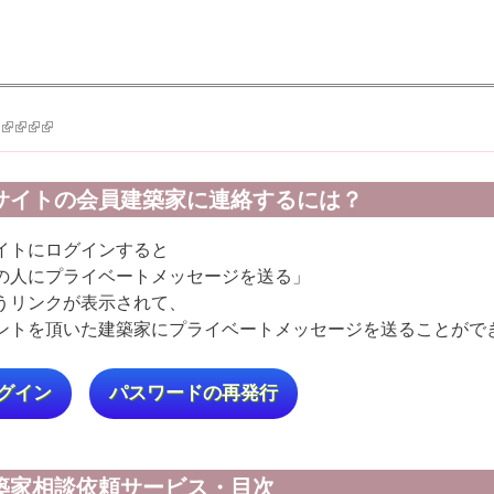
k is external)
ink is external)
(link is external)
(link is external)
(link is external)
(link is external)
サイトの会員建築家に連絡するには？
イトにログインすると
の人にプライベートメッセージを送る」
うリンクが表示されて、
ントを頂いた建築家にプライベートメッセージを送ることがで
グイン
パスワードの再発行
築家相談依頼サービス・目次