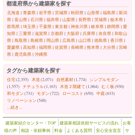
都道府県から建築家を探す
北海道
|
青森県
|
岩手県
|
宮城県
|
秋田県
|
山形県
|
福島県
|
新潟
県
|
富山県
|
石川県
|
福井県
|
山梨県
|
長野県
|
茨城県
|
栃木県
|
群馬県
|
埼玉県
|
千葉県
|
東京都
|
神奈川県
|
岐阜県
|
静岡県
|
愛
知県
|
三重県
|
滋賀県
|
京都府
|
大阪府
|
兵庫県
|
奈良県
|
和歌山
県
|
鳥取県
|
島根県
|
岡山県
|
広島県
|
山口県
|
徳島県
|
香川県
|
愛媛県
|
高知県
|
福岡県
|
佐賀県
|
長崎県
|
熊本県
|
大分県
|
宮崎
県
|
鹿児島県
|
沖縄県
タグから建築家を探す
住宅
(2,355)
木造
(2,071)
自然素材
(1,774)
シンプルモダン
(1,557)
ナチュラル
(1,163)
木造２階建て
(1,064)
むく板
(930)
和モダン
(731)
モダン
(722)
ローコスト
(650)
中庭
(633)
リノベーション
(548)
...続き...
建築家紹介センター・TOP
建築家相談依頼サービスの流れ
お客
様の声
相談・依頼事例
料金
よくある質問
安心安全宣言
サ