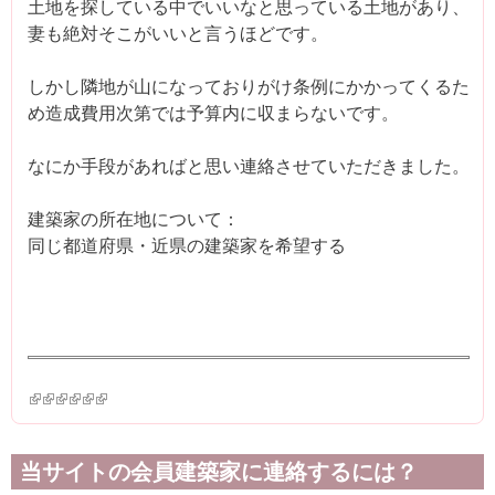
土地を探している中でいいなと思っている土地があり、
妻も絶対そこがいいと言うほどです。
しかし隣地が山になっておりがけ条例にかかってくるた
め造成費用次第では予算内に収まらないです。
なにか手段があればと思い連絡させていただきました。
建築家の所在地について：
同じ都道府県・近県の建築家を希望する
(link is external)
(link is external)
(link is external)
(link is external)
(link is external)
(link is external)
当サイトの会員建築家に連絡するには？