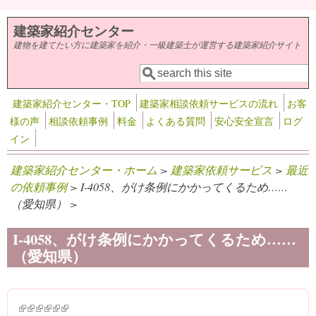
メインコンテンツに移動
建築家紹介センター
建物を建てたい方に建築家を紹介・一級建築士が運営する建築家紹介サイト
検索
検索フォーム
建築家紹介センター・TOP
建築家相談依頼サービスの流れ
お客
様の声
相談依頼事例
料金
よくある質問
安心安全宣言
ログ
イン
建築家紹介センター・ホーム
>
建築家依頼サービス
>
最近
の依頼事例
> I-4058、がけ条例にかかってくるため……
（愛知県） >
I-4058、がけ条例にかかってくるため……
（愛知県）
(link is external)
(link is external)
(link is external)
(link is external)
(link is external)
(link is external)