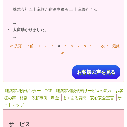
株式会社五十嵐悠介建築事務所 五十嵐悠介さん
...
大変助かりました。
...
ページ
4
≪ 先頭
? 前
1
2
3
5
6
7
8
9
…
次 ?
最終
≫
お客様の声を見る
建築家紹介センター・TOP
建築家相談依頼サービスの流れ
お客
様の声
相談・依頼事例
料金
よくある質問
安心安全宣言
サ
イトマップ
サービス