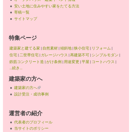
安い土地に住みやすい家をたてる方法
寄稿一覧
サイトマップ
特集ページ
建築家と建てる家
|
自然素材
|
傾斜地
|
狭小住宅
|
リフォーム
|
住宅
|
二世帯住宅
|
ガレージハウス
|
再建築不可
|
シンプルモダン
|
鉄筋コンクリート造
|
がけ条例
|
用途変更
|
平屋
|
コートハウス
|
...続き...
建築家の方へ
建築家の方へ
(link is external)
設計受注・成功事例
運営者の紹介
代表者のプロフィール
当サイトのポリシー