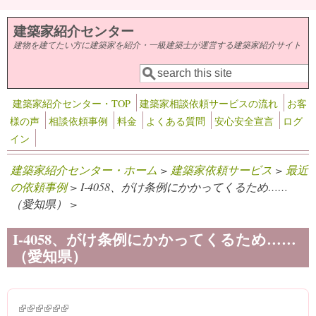
メインコンテンツに移動
建築家紹介センター
建物を建てたい方に建築家を紹介・一級建築士が運営する建築家紹介サイト
検索
検索フォーム
建築家紹介センター・TOP
建築家相談依頼サービスの流れ
お客
様の声
相談依頼事例
料金
よくある質問
安心安全宣言
ログ
イン
建築家紹介センター・ホーム
>
建築家依頼サービス
>
最近
の依頼事例
> I-4058、がけ条例にかかってくるため……
（愛知県） >
I-4058、がけ条例にかかってくるため……
（愛知県）
(link is external)
(link is external)
(link is external)
(link is external)
(link is external)
(link is external)