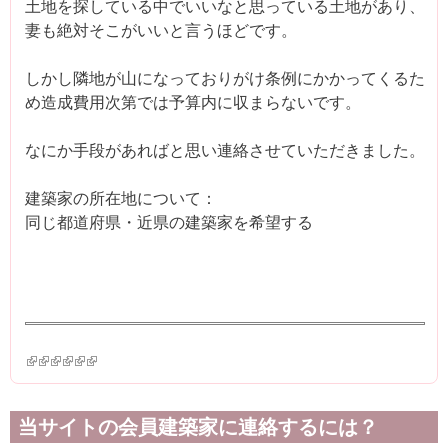
土地を探している中でいいなと思っている土地があり、
妻も絶対そこがいいと言うほどです。
しかし隣地が山になっておりがけ条例にかかってくるた
め造成費用次第では予算内に収まらないです。
なにか手段があればと思い連絡させていただきました。
建築家の所在地について：
同じ都道府県・近県の建築家を希望する
(link is external)
(link is external)
(link is external)
(link is external)
(link is external)
(link is external)
当サイトの会員建築家に連絡するには？