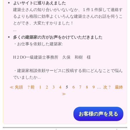
よいサイトに巡りあえました
建築士さんの知り合いがいないなか、１件１件探して連絡す
るよりも格段に効率よくいろんな建築士さんのお話を伺うこ
とができ、大変たすかりました！
...
多くの建築家の方がお声をかけていただきました
・お仕事を依頼した建築家:
H２DO一級建築士事務所 久保 和樹 様
・建築家相談依頼サービスに投稿する前にどんなことで悩ん
でいましたか...
ページ
5
≪ 先頭
? 前
1
2
3
4
6
7
8
9
…
次 ?
最終
≫
お客様の声を見る