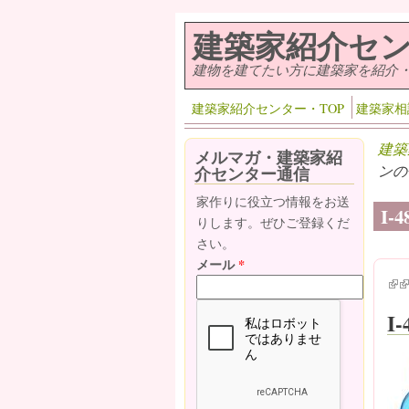
メインコンテンツに移動
建築家紹介セ
建物を建てたい方に建築家を紹介
建築家紹介センター・TOP
建築家相
建築
メルマガ・建築家紹
ンの
介センター通信
家作りに役立つ情報をお送
I
りします。ぜひご登録くだ
さい。
メール
*
(lin
(l
I