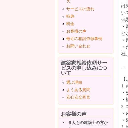
ス
は
サービスの流れ
い
特典
○
料金
・
お客様の声
と
最近の相談依頼事例
・
お問い合わせ
・
社
建築家相談依頼サー
---
ビスの申し込みにつ
いて
【
選ぶ理由
1
よくある質問
・
安心安全宣言
・
2
お客様の声
・
・
６人もの建築士の方か
3