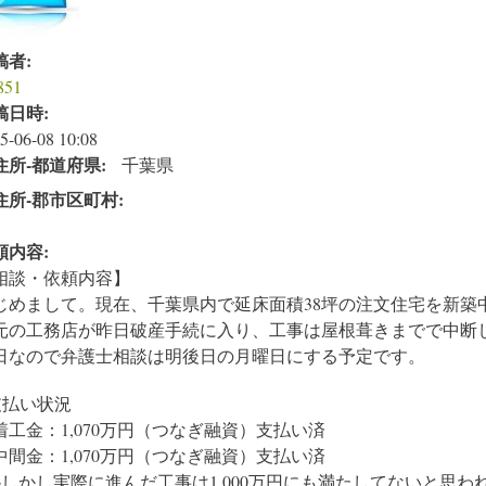
稿者:
851
稿日時:
5-06-08 10:08
住所‐都道府県:
千葉県
住所‐郡市区町村:
頼内容:
相談・依頼内容】
じめまして。現在、千葉県内で延床面積38坪の注文住宅を新築
元の工務店が昨日破産手続に入り、工事は屋根葺きまでで中断
日なので弁護士相談は明後日の月曜日にする予定です。
支払い状況
着工金：1,070万円（つなぎ融資）支払い済
中間金：1,070万円（つなぎ融資）支払い済
※しかし実際に進んだ工事は1,000万円にも満たしてないと思