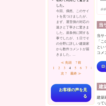
した。
(lin
(l
今回、偶然、このサイ
トを見つけましたが、
まず、運営側の対応の
当
速さと丁寧さに驚きま
した。崖条例に関する
当サ
事でしたが、１日でそ
「こ
の分野に詳しい建築家
とい
から数件コメントが届
コメ
きました。...
ページ
≪ 先頭
? 前
ロ
4
1
2
3
5
6
7
8
9
…
次 ?
最終 ≫
建
お客様の声を見
る
建築
って