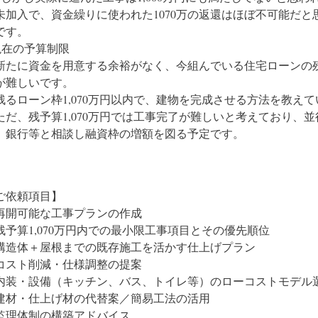
未加入で、資金繰りに使われた1070万の返還はほぼ不可能だ
です。
現在の予算制限
新たに資金を用意する余裕がなく、今組んでいる住宅ローンの残債
が難しいです。
残るローン枠1,070万円以内で、建物を完成させる方法を教え
ただ、残予算1,070万円では工事完了が難しいと考えており、
、銀行等と相談し融資枠の増額を図る予定です。
ご依頼項目】
. 再開可能な工事プランの作成
残予算1,070万円内での最小限工事項目とその優先順位
構造体＋屋根までの既存施工を活かす仕上げプラン
. コスト削減・仕様調整の提案
内装・設備（キッチン、バス、トイレ等）のローコストモデル
建材・仕上げ材の代替案／簡易工法の活用
. 監理体制の構築アドバイス