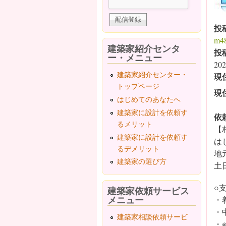
投
m4
建築家紹介センタ
投
ー・メニュー
202
建築家紹介センター・
現
トップページ
現
はじめてのあなたへ
建築家に設計を依頼す
依
るメリット
【
建築家に設計を依頼す
は
るデメリット
地
建築家の選び方
土
○
建築家依頼サービス
メニュー
・
・
建築家相談依頼サービ
・