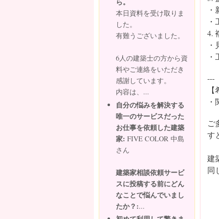
ら。
・
本日資料を受け取りま
・
した。
4
有難うございました。
・
・
6人の建築士の方から資
料やご連絡をいただき
---
感謝しています。
【
内容は、...
・
自分の悩みを解決する
唯一のサービスだった
ご
お仕事を依頼した建築
す
家:
FIVE COLOR 中島
さん
建
同
建築家相談依頼サービ
スに投稿する前にどん
なことで悩んでいまし
たか？:
...
初めて利用して驚きま