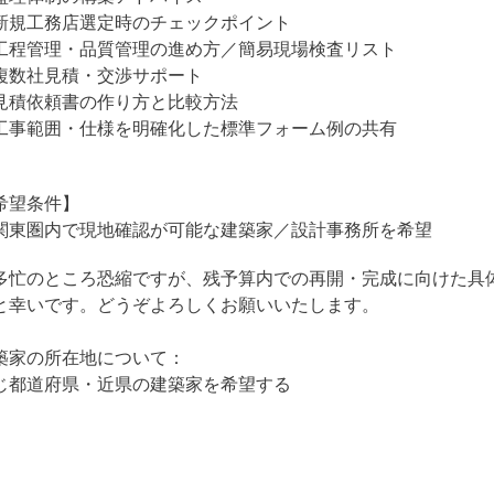
新規工務店選定時のチェックポイント
工程管理・品質管理の進め方／簡易現場検査リスト
. 複数社見積・交渉サポート
見積依頼書の作り方と比較方法
工事範囲・仕様を明確化した標準フォーム例の共有
希望条件】
関東圏内で現地確認が可能な建築家／設計事務所を希望
多忙のところ恐縮ですが、残予算内での再開・完成に向けた具
と幸いです。どうぞよろしくお願いいたします。
築家の所在地について：
じ都道府県・近県の建築家を希望する