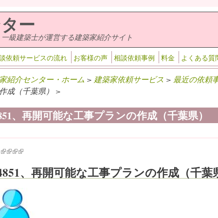
ンター
・一級建築士が運営する建築家紹介サイト
談依頼サービスの流れ
お客様の声
相談依頼事例
料金
よくある質
家紹介センター・ホーム
>
建築家依頼サービス
>
最近の依頼
作成（千葉県） >
-4851、再開可能な工事プランの作成（千葉県）
k is external)
ink is external)
(link is external)
(link is external)
(link is external)
(link is external)
-4851、再開可能な工事プランの作成（千葉