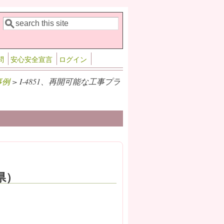
検索
検索フォーム
問
安心安全宣言
ログイン
事例
> I-4851、再開可能な工事プラ
県）