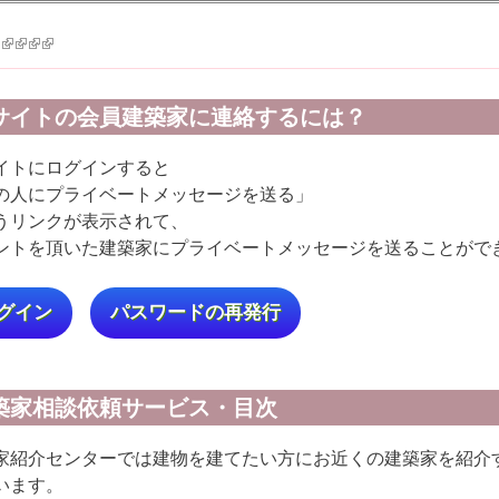
k is external)
ink is external)
(link is external)
(link is external)
(link is external)
(link is external)
サイトの会員建築家に連絡するには？
イトにログインすると
の人にプライベートメッセージを送る」
うリンクが表示されて、
ントを頂いた建築家にプライベートメッセージを送ることがで
グイン
パスワードの再発行
築家相談依頼サービス・目次
家紹介センターでは建物を建てたい方にお近くの建築家を紹介
います。