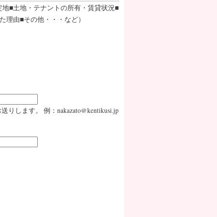
定地■土地・テナントの所有・賃貸状況■
た理由■その他・・・など）
：nakazato@kentikusi.jp