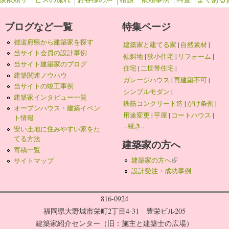
ブログなど一覧
特集ページ
都道府県から建築家を探す
建築家と建てる家
|
自然素材
|
当サイト会員の設計事例
傾斜地
|
狭小住宅
|
リフォーム
|
当サイト建築家のブログ
住宅
|
二世帯住宅
|
建築関連ノウハウ
ガレージハウス
|
再建築不可
|
当サイトの竣工事例
シンプルモダン
|
建築家インタビュー一覧
鉄筋コンクリート造
|
がけ条例
|
オープンハウス・建築イベン
用途変更
|
平屋
|
コートハウス
|
ト情報
...続き...
安い土地に住みやすい家をた
てる方法
建築家の方へ
寄稿一覧
建築家の方へ
(link is external)
サイトマップ
設計受注・成功事例
816-0924
福岡県大野城市栄町2丁目4-31 豊栄ビル205
建築家紹介センター（旧：施主と建築士の広場）