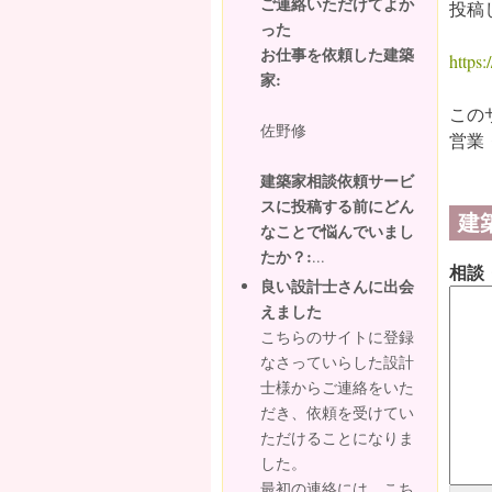
ご連絡いただけてよか
投稿
った
お仕事を依頼した建築
https:/
家:
この
佐野修
営業
建築家相談依頼サービ
スに投稿する前にどん
建
なことで悩んでいまし
たか？:
...
相談
良い設計士さんに出会
えました
こちらのサイトに登録
なさっていらした設計
士様からご連絡をいた
だき、依頼を受けてい
ただけることになりま
した。
最初の連絡には、こち