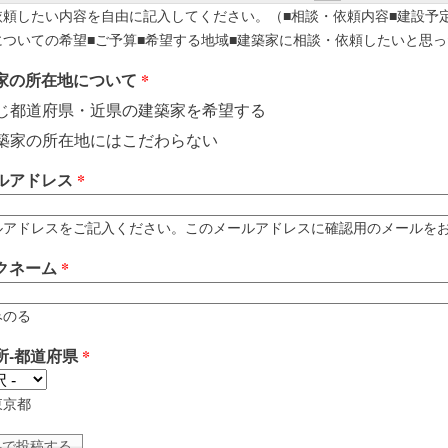
依頼したい内容を自由に記入してください。（■相談・依頼内容■建設予
についての希望■ご予算■希望する地域■建築家に相談・依頼したいと思っ
家の所在地について
*
じ都道府県・近県の建築家を希望する
築家の所在地にはこだわらない
ルアドレス
*
アドレスをご記入ください。このメールアドレスに確認用のメールをお送りします。 例
クネーム
*
みのる
所-都道府県
*
東京都