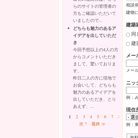
相談
らのサイトの管理者の
建物
方もご確認いただいて
いましたので...
建築
どちらも魅力のあるア
同
イデアを出していただ
き
建
今回予想以上の4人の方
メー
からコメントいただき
まして、驚いておりま
メール
す。
昨日二人の方に現地で
ニッ
お会いして、どちらも
魅力のあるアイデアを
例：
出していただき、とり
あえず、...
現住
ページ
1
2
3
4
5
6
7
8
9
…
次 ?
最終 ≫
例：