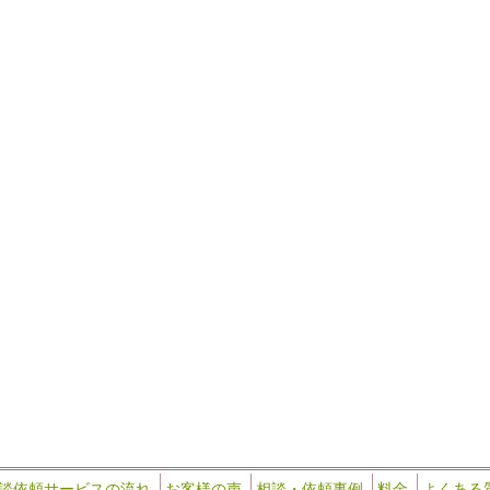
談依頼サービスの流れ
お客様の声
相談・依頼事例
料金
よくある