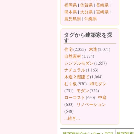
福岡県
|
佐賀県
|
長崎県
|
熊本県
|
大分県
|
宮崎県
|
鹿児島県
|
沖縄県
タグから建築家を探
す
住宅
(2,355)
木造
(2,071)
自然素材
(1,774)
シンプルモダン
(1,557)
ナチュラル
(1,163)
木造２階建て
(1,064)
むく板
(930)
和モダン
(731)
モダン
(722)
ローコスト
(650)
中庭
(633)
リノベーション
(548)
...続き...
建築家紹介センター・TOP
建築家相