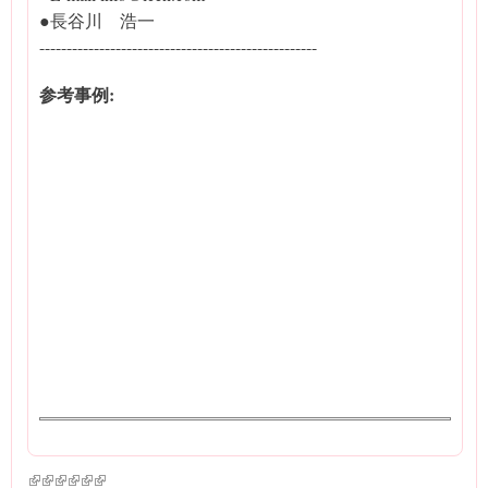
●長谷川 浩一
---------------------------------------------------
参考事例:
(link is external)
(link is external)
(link is external)
(link is external)
(link is external)
(link is external)