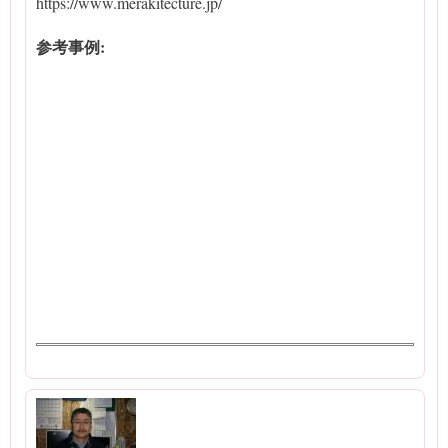
https://www.merakitecture.jp/
参考事例: