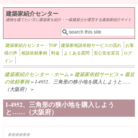
メインコンテンツに移動
建築家紹介センター
建物を建てたい方に建築家を紹介・一級建築士が運営する建築家紹介サイト
検索
検索フォーム
建築家紹介センター・TOP
建築家相談依頼サービスの流れ
お客
様の声
相談依頼事例
料金
よくある質問
安心安全宣言
ログ
イン
建築家紹介センター・ホーム
>
建築家依頼サービス
>
最近
の依頼事例
> I-4952、三角形の狭小地を購入しようと……
（大阪府） >
I-4952、三角形の狭小地を購入しよう
と……（大阪府）
(link is external)
(link is external)
(link is external)
(link is external)
(link is external)
(link is external)