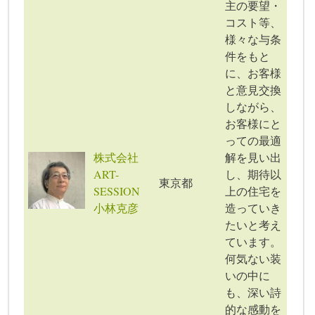
主の要望・
コスト等、
様々な与条
件をもと
に、お客様
と意見交換
しながら、
お客様にと
っての最適
株式会社
解を見い出
ART-
し、期待以
東京都
SESSION
上の住宅を
小林克彦
造っていき
たいと考え
ています。
何気ない装
いの中に
も、深い詩
的な感動を