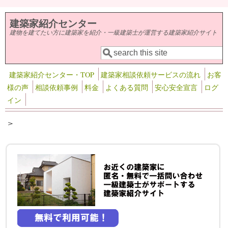
メインコンテンツに移動
建築家紹介センター
建物を建てたい方に建築家を紹介・一級建築士が運営する建築家紹介サイト
検索
検索フォーム
建築家紹介センター・TOP
建築家相談依頼サービスの流れ
お客
様の声
相談依頼事例
料金
よくある質問
安心安全宣言
ログ
イン
>