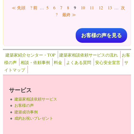
ページ
9
≪ 先頭
? 前
…
5
6
7
8
10
11
12
13
…
次
?
最終 ≫
お客様の声を見る
建築家紹介センター・TOP
建築家相談依頼サービスの流れ
お客
様の声
相談・依頼事例
料金
よくある質問
安心安全宣言
サ
イトマップ
サービス
建築家相談依頼サービス
お客様の声
建築成功事例
成約お祝いプレゼント