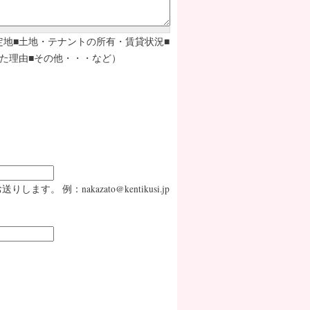
定地■土地・テナントの所有・賃貸状況■
た理由■その他・・・など）
：nakazato@kentikusi.jp