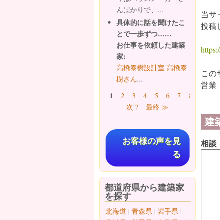
んばかりで、...
当サ
具体的に話を聞けたこ
投稿
とで一歩ずつ……
お仕事を依頼した建築
https:/
家:
高橋泰樹設計室 高橋泰
この
樹さん
...
営業
ページ
1
2
3
4
5
6
7
8
9
…
次 ?
最終 ≫
建
お客様の声を見
相談
る
都道府県から建築家
を探す
北海道
|
青森県
|
岩手県
|