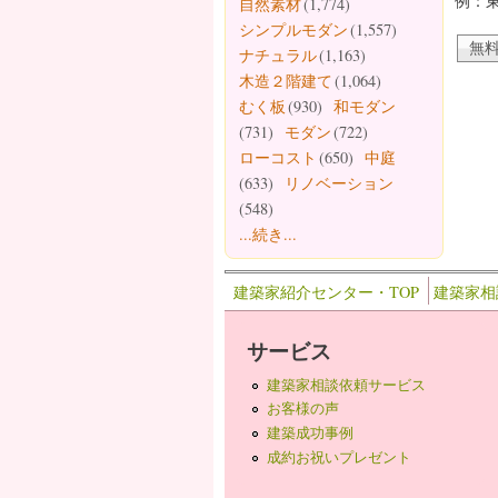
例：
自然素材
(1,774)
シンプルモダン
(1,557)
ナチュラル
(1,163)
木造２階建て
(1,064)
むく板
(930)
和モダン
(731)
モダン
(722)
ローコスト
(650)
中庭
(633)
リノベーション
(548)
...続き...
建築家紹介センター・TOP
建築家相
サービス
建築家相談依頼サービス
お客様の声
建築成功事例
成約お祝いプレゼント