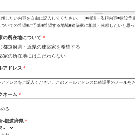
依頼したい内容を自由に記入してください。（■相談・依頼内容■建設予
についての希望■ご予算■希望する地域■建築家に相談・依頼したいと思っ
家の所在地について
*
じ都道府県・近県の建築家を希望する
築家の所在地にはこだわらない
ルアドレス
*
アドレスをご記入ください。このメールアドレスに確認用のメールをお送りします。 例
クネーム
*
みのる
所-都道府県
*