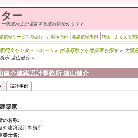
ンター
・一級建築士が運営する建築家紹介サイト
談依頼サービスの流れ
お客様の声
相談依頼事例
料金
よくある質
家紹介センター・ホーム
>
都道府県から建築家を探す
>
大阪
務所 遠山健介 >
山健介建築設計事務所 遠山健介
示
(アクティブなタブ)
設計事例
ライマリータブ
建築家
所の名称:
健介建築設計事務所
建築士名: