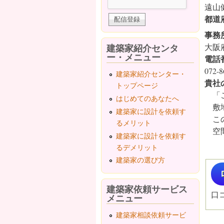
遠山
都道
事務
建築家紹介センタ
大阪府
ー・メニュー
電話
072-8
建築家紹介センター・
貴社
トップページ
「こ
はじめてのあなたへ
敷地
建築家に設計を依頼す
この
るメリット
空間
建築家に設計を依頼す
るデメリット
建築家の選び方
建築家依頼サービス
口
メニュー
建築家相談依頼サービ