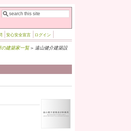
検索
検索フォーム
問
安心安全宣言
ログイン
府の建築家一覧
> 遠山健介建築設