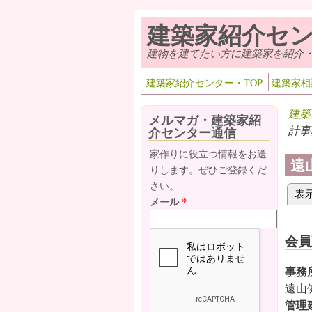
メインコンテンツに移動
建築家紹介セ
建物を建てたい方に建築家を紹介
建築家紹介センター・TOP
建築家相
建築
メルマガ・建築家紹
計事
介センター通信
家作りに役立つ情報をお送
遠
りします。ぜひご登録くだ
さい。
表
プ
メール
*
会員
事務
遠山
管理