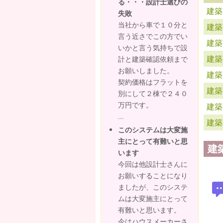
る・・・設計士選びの
建築
失敗
当社から車で１０分と
建築
言う近さでこの方でい
建築
いかと言う気持ちで設
建築
計と建築確認依頼まで
お願いしました。
建築
契約価格はフラットを
建築
別にして２棟で２４０
万円です。
建築
...
建築
このシステムは大変施
主にとって有難いと思
建
います
今回は他設計士さんに
お願いすることになり
ましたが、このシステ
ムは大変施主にとって
有難いと思います。
今はハウスメーカーさ