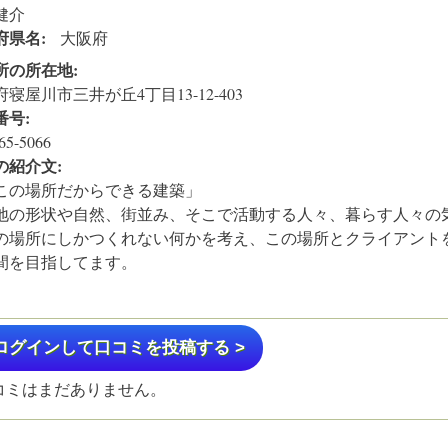
健介
府県名:
大阪府
所の所在地:
寝屋川市三井が丘4丁目13-12-403
番号:
65-5066
の紹介文:
の場所だからできる建築」
の形状や自然、街並み、そこで活動する人々、暮らす人々の
場所にしかつくれない何かを考え、この場所とクライアント
を目指してます。
ログインして口コミを投稿する >
コミはまだありません。