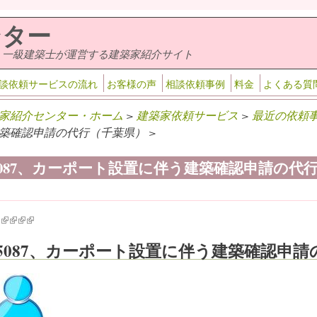
ンター
・一級建築士が運営する建築家紹介サイト
談依頼サービスの流れ
お客様の声
相談依頼事例
料金
よくある質
家紹介センター・ホーム
>
建築家依頼サービス
>
最近の依頼
築確認申請の代行（千葉県） >
-5087、カーポート設置に伴う建築確認申請の代
k is external)
ink is external)
(link is external)
(link is external)
(link is external)
(link is external)
-5087、カーポート設置に伴う建築確認申