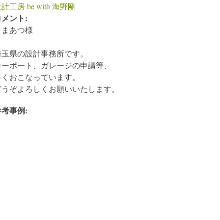
計工房 be with 海野剛
コメント:
くまあつ様
埼玉県の設計事務所です。
カーポート、ガレージの申請等、
多くおこなっています。
どうぞよろしくお願いいたします。
参考事例: