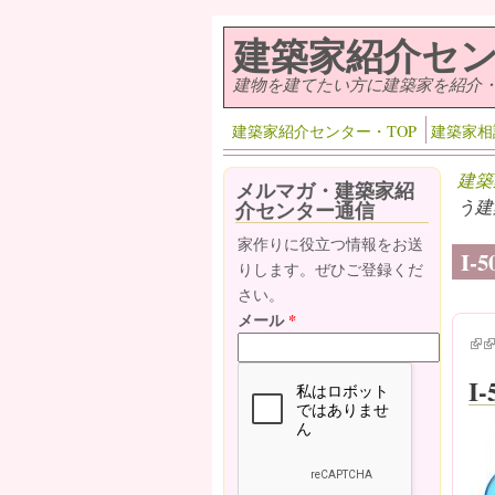
メインコンテンツに移動
建築家紹介セ
建物を建てたい方に建築家を紹介
建築家紹介センター・TOP
建築家相
建築
メルマガ・建築家紹
う建
介センター通信
家作りに役立つ情報をお送
I
りします。ぜひご登録くだ
さい。
メール
*
(lin
(l
I