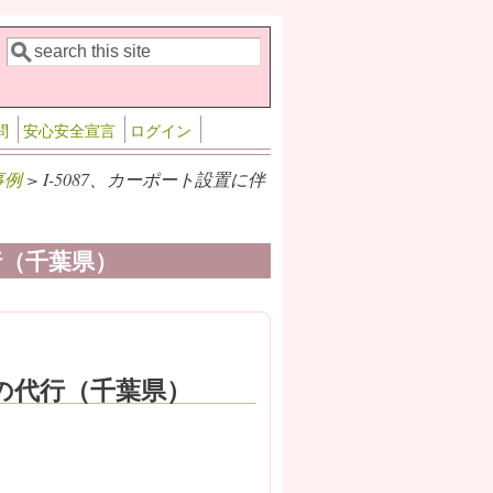
検索
検索フォーム
問
安心安全宣言
ログイン
事例
> I-5087、カーポート設置に伴
行（千葉県）
請の代行（千葉県）