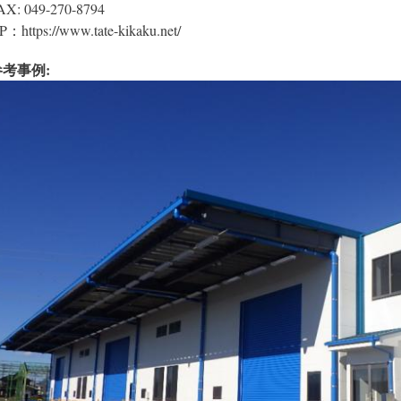
AX: 049-270-8794
P：https://www.tate-kikaku.net/
参考事例: