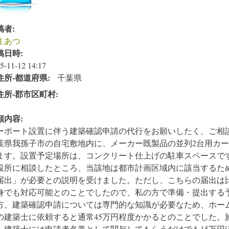
稿者:
まあつ
稿日時:
5-11-12 14:17
住所‐都道府県:
千葉県
住所‐郡市区町村:
頼内容:
ーポート設置に伴う建築確認申請の代行をお願いしたく、ご相
葉県我孫子市の自宅敷地内に、メーカー既製品の並列2台用カ
ます。設置予定場所は、コンクリート仕上げの駐車スペースで
役所に相談したところ、当該地は都市計画区域内に該当するた
届出」が必要との説明を受けました。ただし、こちらの届出は
身でも対応可能とのことでしたので、私の方で準備・提出する
方、建築確認申請については専門的な知識が必要なため、ホー
の建築士に依頼すると通常45万円程度かかるとのことでした。
、建築士には申請者名義として関与してもらうだけでも15万円