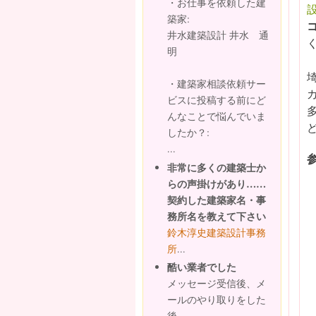
・お仕事を依頼した建
設
築家:
井水建築設計 井水 通
明
・建築家相談依頼サー
ビスに投稿する前にど
んなことで悩んでいま
したか？:
...
非常に多くの建築士か
らの声掛けがあり……
契約した建築家名・事
務所名を教えて下さい
鈴木淳史建築設計事務
所
...
酷い業者でした
メッセージ受信後、メ
ールのやり取りをした
後、