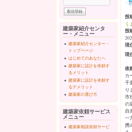
投
く
建築家紹介センタ
投
ー・メニュー
202
建築家紹介センター・
現
トップページ
現
はじめてのあなたへ
建築家に設計を依頼す
依
るメリット
カ
建築家に設計を依頼す
千
るデメリット
り
建築家の選び方
市
の
建築家依頼サービス
自
メニュー
一
携
建築家相談依頼サービ
え