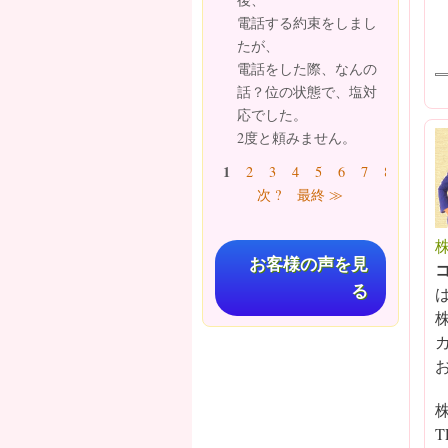
電話する約束をしまし
たが、
電話をした際、なんの
話？位の状態で、塩対
応でした。
2度と頼みません。
ページ
1
2
3
4
5
6
7
8
9
…
次 ?
最終 ≫
お客様の声を見
る
T