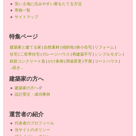
安い土地に住みやすい家をたてる方法
寄稿一覧
サイトマップ
特集ページ
建築家と建てる家
|
自然素材
|
傾斜地
|
狭小住宅
|
リフォーム
|
住宅
|
二世帯住宅
|
ガレージハウス
|
再建築不可
|
シンプルモダン
|
鉄筋コンクリート造
|
がけ条例
|
用途変更
|
平屋
|
コートハウス
|
...続き...
建築家の方へ
建築家の方へ
(link is external)
設計受注・成功事例
運営者の紹介
代表者のプロフィール
当サイトのポリシー