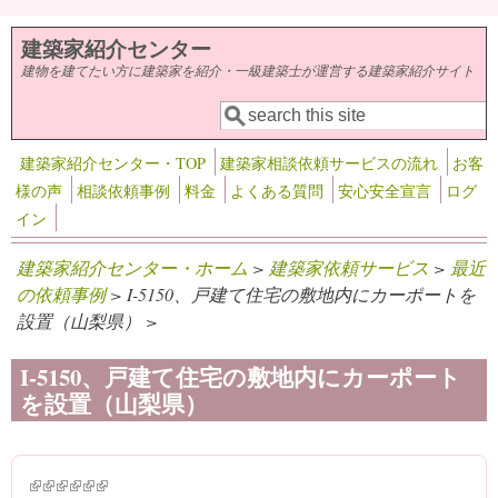
メインコンテンツに移動
建築家紹介センター
建物を建てたい方に建築家を紹介・一級建築士が運営する建築家紹介サイト
検索
検索フォーム
建築家紹介センター・TOP
建築家相談依頼サービスの流れ
お客
様の声
相談依頼事例
料金
よくある質問
安心安全宣言
ログ
イン
建築家紹介センター・ホーム
>
建築家依頼サービス
>
最近
の依頼事例
> I-5150、戸建て住宅の敷地内にカーポートを
設置（山梨県） >
I-5150、戸建て住宅の敷地内にカーポート
を設置（山梨県）
(link is external)
(link is external)
(link is external)
(link is external)
(link is external)
(link is external)