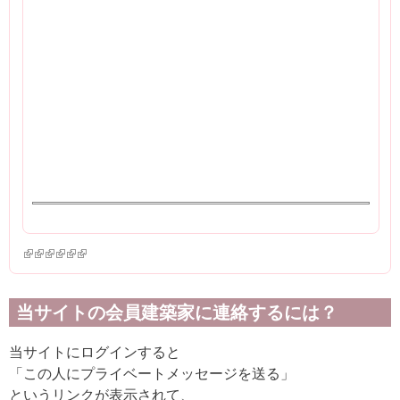
(link is external)
(link is external)
(link is external)
(link is external)
(link is external)
(link is external)
当サイトの会員建築家に連絡するには？
当サイトにログインすると
「この人にプライベートメッセージを送る」
というリンクが表示されて、