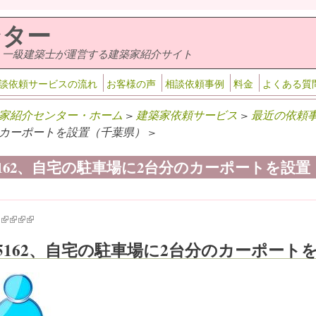
ンター
・一級建築士が運営する建築家紹介サイト
談依頼サービスの流れ
お客様の声
相談依頼事例
料金
よくある質
家紹介センター・ホーム
>
建築家依頼サービス
>
最近の依頼
カーポートを設置（千葉県） >
-5162、自宅の駐車場に2台分のカーポートを設
k is external)
ink is external)
(link is external)
(link is external)
(link is external)
(link is external)
-5162、自宅の駐車場に2台分のカーポート