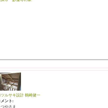
㈲ツルサキ設計 鶴崎健一
コメント:
たつやさま