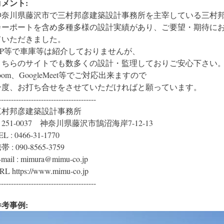
コメント:
神奈川県藤沢市で三村邦彦建築設計事務所を主宰している三村
カーポートを含め多種多様の設計実績があり、ご要望・期待に
ていただきました。
HP等で車庫等は紹介しておりませんが、
こちらのサイトでも数多くの設計・監理しておりご安心下さい
oom、GoogleMeet等でご対応出来ますので
一度、お打ち合せをさせていただければと願っています。
---------------------------------------
三村邦彦建築設計事務所
251-0037 神奈川県藤沢市鵠沼海岸7-12-13
EL : 0466-31-1770
帯 : 090-8565-3759
-mail : mimura@mimu-co.jp
RL https://www.mimu-co.jp
---------------------------------------
参考事例: