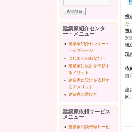
投
たつ
建築家紹介センタ
投
ー・メニュー
202
建築家紹介センター・
現
トップページ
現
はじめてのあなたへ
建築家に設計を依頼す
依
るメリット
自
建築家に設計を依頼す
るデメリット
建
建築家の選び方
同
建築家依頼サービス
メニュー
建築家相談依頼サービ