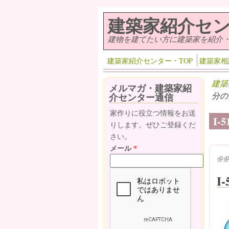
メインコンテンツに移動
建築家紹介セ
建物を建てたい方に建築家を紹介
建築家紹介センター・TOP
建築家相
建築
メルマガ・建築家紹
分の
介センター通信
家作りに役立つ情報をお送
I
りします。ぜひご登録くだ
さい。
メール
*
(lin
(l
I