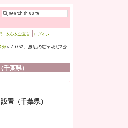
検索
検索フォーム
問
安心安全宣言
ログイン
事例
> I-5162、自宅の駐車場に2台
置（千葉県）
を設置（千葉県）