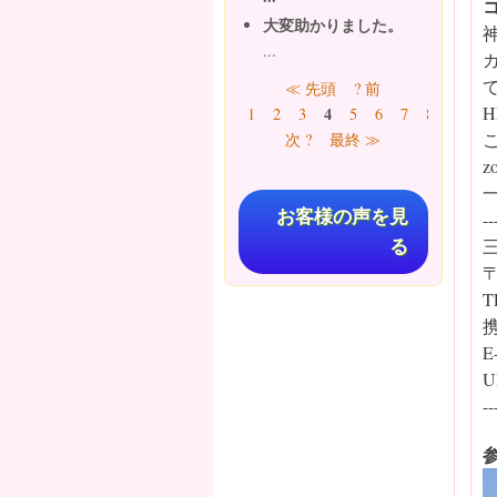
大変助かりました。
...
ページ
≪ 先頭
? 前
4
1
2
3
5
6
7
8
9
…
次 ?
最終 ≫
z
お客様の声を見
--
る
〒
T
携
E
U
--