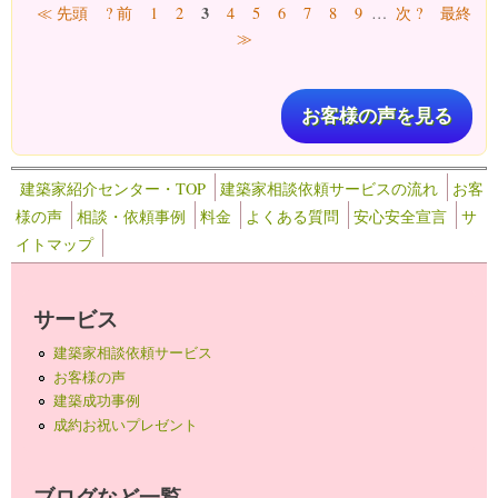
ページ
3
≪ 先頭
? 前
1
2
4
5
6
7
8
9
…
次 ?
最終
≫
お客様の声を見る
建築家紹介センター・TOP
建築家相談依頼サービスの流れ
お客
様の声
相談・依頼事例
料金
よくある質問
安心安全宣言
サ
イトマップ
サービス
建築家相談依頼サービス
お客様の声
建築成功事例
成約お祝いプレゼント
ブログなど一覧