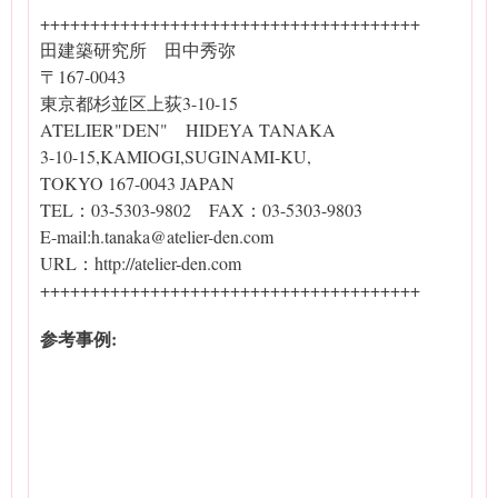
++++++++++++++++++++++++++++++++++++++
田建築研究所 田中秀弥
〒167-0043
東京都杉並区上荻3-10-15
ATELIER"DEN" HIDEYA TANAKA
3-10-15,KAMIOGI,SUGINAMI-KU,
TOKYO 167-0043 JAPAN
TEL：03-5303-9802 FAX：03-5303-9803
E-mail:h.tanaka@atelier-den.com
URL：http://atelier-den.com
++++++++++++++++++++++++++++++++++++++
参考事例: