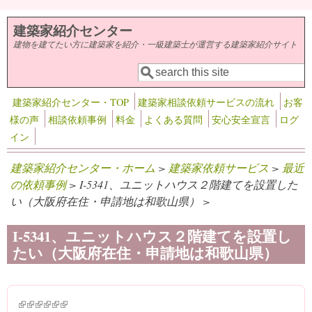
メインコンテンツに移動
建築家紹介センター
建物を建てたい方に建築家を紹介・一級建築士が運営する建築家紹介サイト
検索
検索フォーム
建築家紹介センター・TOP
建築家相談依頼サービスの流れ
お客
様の声
相談依頼事例
料金
よくある質問
安心安全宣言
ログ
イン
建築家紹介センター・ホーム
>
建築家依頼サービス
>
最近
の依頼事例
> I-5341、ユニットハウス２階建てを設置した
い（大阪府在住・申請地は和歌山県） >
I-5341、ユニットハウス２階建てを設置し
たい（大阪府在住・申請地は和歌山県）
(link is external)
(link is external)
(link is external)
(link is external)
(link is external)
(link is external)