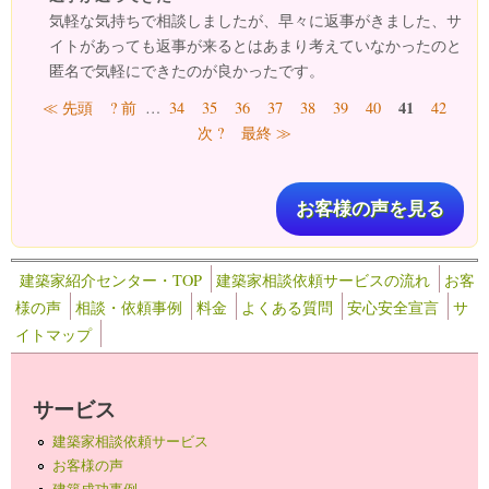
気軽な気持ちで相談しましたが、早々に返事がきました、サ
イトがあっても返事が来るとはあまり考えていなかったのと
匿名で気軽にできたのが良かったです。
ページ
41
≪ 先頭
? 前
…
34
35
36
37
38
39
40
42
次 ?
最終 ≫
お客様の声を見る
建築家紹介センター・TOP
建築家相談依頼サービスの流れ
お客
様の声
相談・依頼事例
料金
よくある質問
安心安全宣言
サ
イトマップ
サービス
建築家相談依頼サービス
お客様の声
建築成功事例