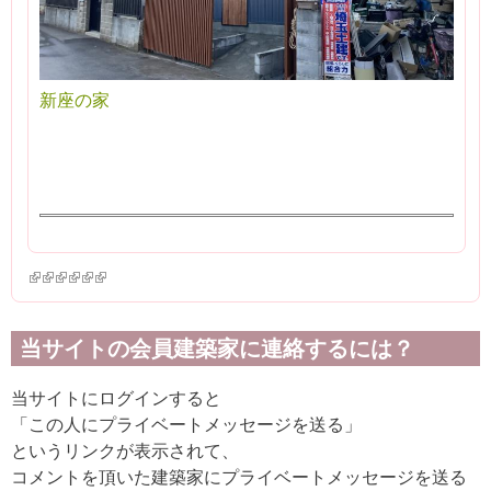
新座の家
(link is external)
(link is external)
(link is external)
(link is external)
(link is external)
(link is external)
当サイトの会員建築家に連絡するには？
当サイトにログインすると
「この人にプライベートメッセージを送る」
というリンクが表示されて、
コメントを頂いた建築家にプライベートメッセージを送る