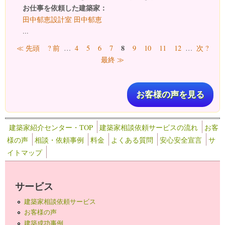
お仕事を依頼した建築家：
田中郁恵設計室 田中郁恵
...
ページ
8
≪ 先頭
? 前
…
4
5
6
7
9
10
11
12
…
次 ?
最終 ≫
お客様の声を見る
建築家紹介センター・TOP
建築家相談依頼サービスの流れ
お客
様の声
相談・依頼事例
料金
よくある質問
安心安全宣言
サ
イトマップ
サービス
建築家相談依頼サービス
お客様の声
建築成功事例