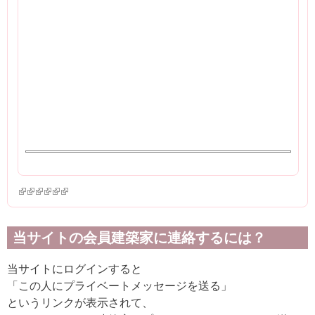
(link is external)
(link is external)
(link is external)
(link is external)
(link is external)
(link is external)
当サイトの会員建築家に連絡するには？
当サイトにログインすると
「この人にプライベートメッセージを送る」
というリンクが表示されて、