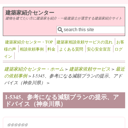
メインコンテンツに移動
建築家紹介センター
建物を建てたい方に建築家を紹介・一級建築士が運営する建築家紹介サイト
検索
検索フォーム
建築家紹介センター・TOP
建築家相談依頼サービスの流れ
お客
様の声
相談依頼事例
料金
よくある質問
安心安全宣言
ログ
イン
建築家紹介センター・ホーム
>
建築家依頼サービス
>
最近
の依頼事例
> I-5345、参考になる減額プランの提示、アド
バイス（神奈川県） >
I-5345、参考になる減額プランの提示、ア
ドバイス（神奈川県）
(link is external)
(link is external)
(link is external)
(link is external)
(link is external)
(link is external)