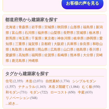
お客様の声を見る
都道府県から建築家を探す
北海道
|
青森県
|
岩手県
|
宮城県
|
秋田県
|
山形県
|
福島県
|
新潟
県
|
富山県
|
石川県
|
福井県
|
山梨県
|
長野県
|
茨城県
|
栃木県
|
群馬県
|
埼玉県
|
千葉県
|
東京都
|
神奈川県
|
岐阜県
|
静岡県
|
愛
知県
|
三重県
|
滋賀県
|
京都府
|
大阪府
|
兵庫県
|
奈良県
|
和歌山
県
|
鳥取県
|
島根県
|
岡山県
|
広島県
|
山口県
|
徳島県
|
香川県
|
愛媛県
|
高知県
|
福岡県
|
佐賀県
|
長崎県
|
熊本県
|
大分県
|
宮崎
県
|
鹿児島県
|
沖縄県
タグから建築家を探す
住宅
(2,355)
木造
(2,071)
自然素材
(1,774)
シンプルモダン
(1,557)
ナチュラル
(1,163)
木造２階建て
(1,064)
むく板
(930)
和モダン
(731)
モダン
(722)
ローコスト
(650)
中庭
(633)
リノベーション
(548)
...続き...