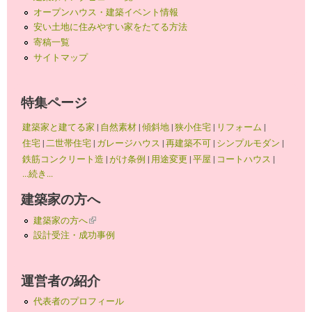
オープンハウス・建築イベント情報
安い土地に住みやすい家をたてる方法
寄稿一覧
サイトマップ
特集ページ
建築家と建てる家
|
自然素材
|
傾斜地
|
狭小住宅
|
リフォーム
|
住宅
|
二世帯住宅
|
ガレージハウス
|
再建築不可
|
シンプルモダン
|
鉄筋コンクリート造
|
がけ条例
|
用途変更
|
平屋
|
コートハウス
|
...続き...
建築家の方へ
建築家の方へ
(link is external)
設計受注・成功事例
運営者の紹介
代表者のプロフィール