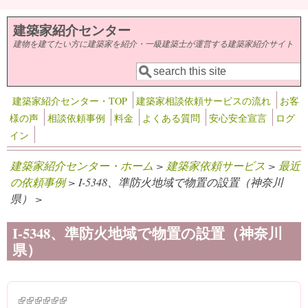
メインコンテンツに移動
建築家紹介センター
建物を建てたい方に建築家を紹介・一級建築士が運営する建築家紹介サイト
検索
検索フォーム
建築家紹介センター・TOP
建築家相談依頼サービスの流れ
お客
様の声
相談依頼事例
料金
よくある質問
安心安全宣言
ログ
イン
建築家紹介センター・ホーム
>
建築家依頼サービス
>
最近
の依頼事例
> I-5348、準防火地域で物置の設置（神奈川
県） >
I-5348、準防火地域で物置の設置（神奈川
県）
(link is external)
(link is external)
(link is external)
(link is external)
(link is external)
(link is external)