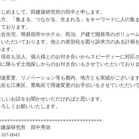
はじめまして、田建築研究所の田中と申します。
当方、「集まる、つながる、生まれる」をキーワードに人の集
しております。
集合住宅、簡易宿所やホテル、民泊、戸建て開発等のボリュー
ていただいております。他との差別化を図り訴求力のある計画
います。
（現在も法人、個人様とのお付き合いからスピーディーに対応
回に限らず土地探しからのお付き合いもさせていただいており
用途変更、リノベーション等も都内、地方とも実績がございま
現在も江東区、豊島区で用途変更のお手伝いをさせていただい
詳しいお話をお聞かせいただければと思います。
よろしくお願いいたします。
+++++++++++++++++++++++++++++++++++++
田建築研究所 田中秀弥
167-0043