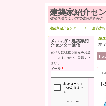
メインコンテンツに移動
建築家紹介セ
建物を建てたい方に建築家を紹介
建築家紹介センター・TOP
建築家相
建築
メルマガ・建築家紹
業（
介センター通信
家作りに役立つ情報をお送
I
りします。ぜひご登録くだ
さい。
メール
*
(lin
(l
I