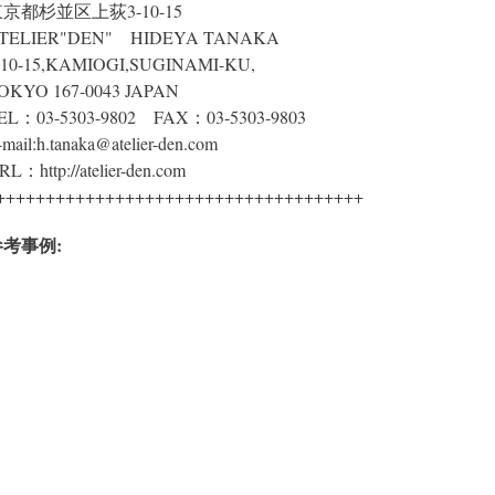
京都杉並区上荻3-10-15
TELIER"DEN" HIDEYA TANAKA
-10-15,KAMIOGI,SUGINAMI-KU,
OKYO 167-0043 JAPAN
EL：03-5303-9802 FAX：03-5303-9803
-mail:h.tanaka@atelier-den.com
RL：http://atelier-den.com
+++++++++++++++++++++++++++++++++++++
参考事例: