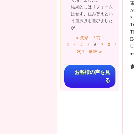
東
結果的にはリフォーム
A
はせず、住み替えとい
3
う選択肢を選びました
T
が、...
T
ページ
≪ 先頭
? 前
…
E
6
2
3
4
5
7
8
9
10
…
U
次 ?
最終 ≫
+
お客様の声を見
る