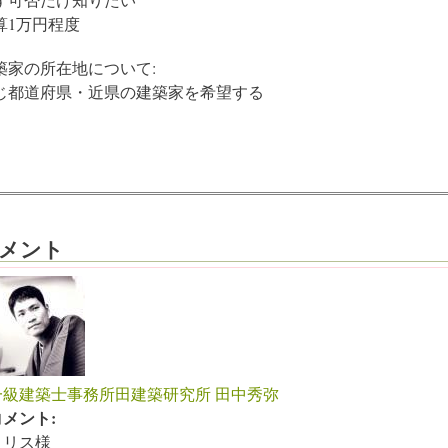
算1万円程度
築家の所在地について:
じ都道府県・近県の建築家を希望する
メント
一級建築士事務所田建築研究所 田中秀弥
コメント:
トリス様