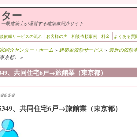
ンター
・一級建築士が運営する建築家紹介サイト
談依頼サービスの流れ
お客様の声
相談依頼事例
料金
よくある質
家紹介センター・ホーム
>
建築家依頼サービス
>
最近の依頼
東京都） >
-5349、共同住宅6戸→旅館業（東京都）
k is external)
ink is external)
(link is external)
(link is external)
(link is external)
(link is external)
-5349、共同住宅6戸→旅館業（東京都）