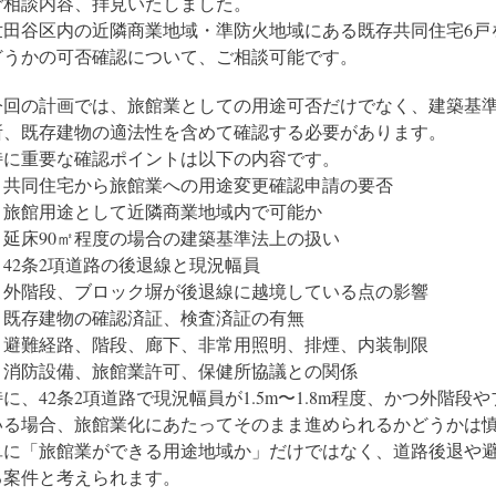
ご相談内容、拝見いたしました。
世田谷区内の近隣商業地域・準防火地域にある既存共同住宅6戸
どうかの可否確認について、ご相談可能です。
今回の計画では、旅館業としての用途可否だけでなく、建築基
所、既存建物の適法性を含めて確認する必要があります。
特に重要な確認ポイントは以下の内容です。
・共同住宅から旅館業への用途変更確認申請の要否
・旅館用途として近隣商業地域内で可能か
・延床90㎡程度の場合の建築基準法上の扱い
・42条2項道路の後退線と現況幅員
・外階段、ブロック塀が後退線に越境している点の影響
・既存建物の確認済証、検査済証の有無
・避難経路、階段、廊下、非常用照明、排煙、内装制限
・消防設備、旅館業許可、保健所協議との関係
特に、42条2項道路で現況幅員が1.5m〜1.8m程度、かつ外階
いる場合、旅館業化にあたってそのまま進められるかどうかは
単に「旅館業ができる用途地域か」だけではなく、道路後退や
る案件と考えられます。