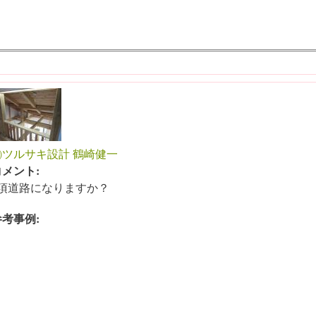
㈲ツルサキ設計 鶴崎健一
コメント:
2項道路になりますか？
参考事例: