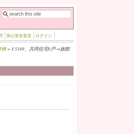
検索
検索フォーム
問
安心安全宣言
ログイン
事例
> I-5349、共同住宅6戸→旅館