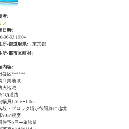
稿者:
リス
稿日時:
6-06-03 10:04
住所‐都道府県:
東京都
住所‐郡市区町村:
頼内容:
谷区******
隣商業地域
防火地域
2条2項道路
幅員1.5m〜1.8m
階段・ブロック塀が後退線に越境
床90㎡程度
同住宅6戸→旅館業
ず可否だけ知りたい