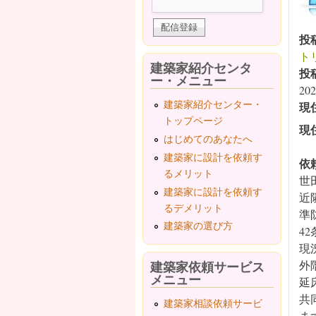
投
ト
建築家紹介センタ
投
ー・メニュー
202
建築家紹介センター・
現
トップページ
現
はじめてのあなたへ
建築家に設計を依頼す
依
るメリット
世田
建築家に設計を依頼す
近
るデメリット
準
建築家の選び方
4
現況
建築家依頼サービス
外
メニュー
延
共
建築家相談依頼サービ
ま