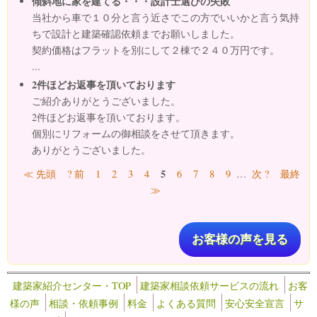
傾斜地に家を建てる・・・設計士選びの失敗
当社から車で１０分と言う近さでこの方でいいかと言う気持
ちで設計と建築確認依頼までお願いしました。
契約価格はフラットを別にして２棟で２４０万円です。
...
2件ほどお返事を頂いております
ご紹介ありがとうございました。
2件ほどお返事を頂いております。
個別にリフォームの御相談をさせて頂きます。
ありがとうございました。
ページ
5
≪ 先頭
? 前
1
2
3
4
6
7
8
9
…
次 ?
最終
≫
お客様の声を見る
建築家紹介センター・TOP
建築家相談依頼サービスの流れ
お客
様の声
相談・依頼事例
料金
よくある質問
安心安全宣言
サ