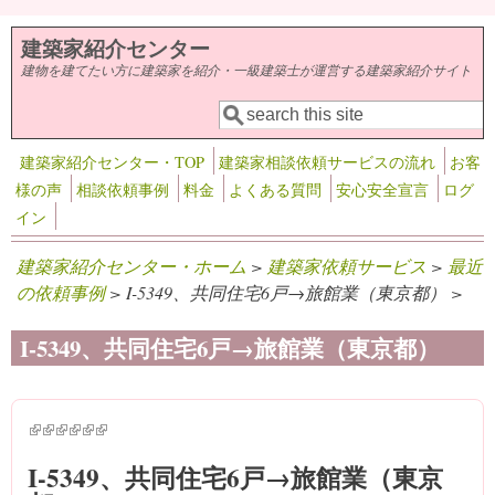
メインコンテンツに移動
建築家紹介センター
建物を建てたい方に建築家を紹介・一級建築士が運営する建築家紹介サイト
検索
検索フォーム
建築家紹介センター・TOP
建築家相談依頼サービスの流れ
お客
様の声
相談依頼事例
料金
よくある質問
安心安全宣言
ログ
イン
建築家紹介センター・ホーム
>
建築家依頼サービス
>
最近
の依頼事例
> I-5349、共同住宅6戸→旅館業（東京都） >
I-5349、共同住宅6戸→旅館業（東京都）
(link is external)
(link is external)
(link is external)
(link is external)
(link is external)
(link is external)
I-5349、共同住宅6戸→旅館業（東京