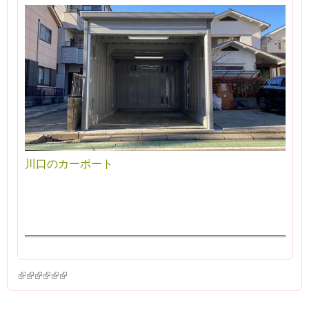
川口のカーポート
(link is external)
(link is external)
(link is external)
(link is external)
(link is external)
(link is external)