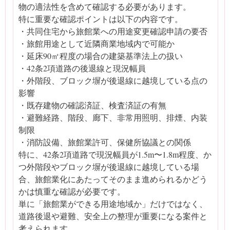
物の適法性を含めて確認する必要があります。
特に重要な確認ポイントは以下の内容です。
・共同住宅から旅館業への用途変更確認申請の要否
・旅館用途として近隣商業地域内で可能か
・延床90㎡程度の場合の建築基準法上の扱い
・42条2項道路の後退線と現況幅員
・外階段、ブロック塀が後退線に越境している点の
影響
・既存建物の確認済証、検査済証の有無
・避難経路、階段、廊下、非常用照明、排煙、内装
制限
・消防設備、旅館業許可、保健所協議との関係
特に、42条2項道路で現況幅員が1.5m〜1.8m程度、か
つ外階段やブロック塀が後退線に越境している場
合、旅館業化にあたってそのまま進められるかどう
かは慎重な確認が必要です。
単に「旅館業ができる用途地域か」だけではなく、
道路後退や避難、安全上の整理が重要になる案件と
考えられます。