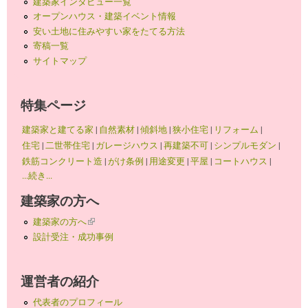
建築家インタビュー一覧
オープンハウス・建築イベント情報
安い土地に住みやすい家をたてる方法
寄稿一覧
サイトマップ
特集ページ
建築家と建てる家
|
自然素材
|
傾斜地
|
狭小住宅
|
リフォーム
|
住宅
|
二世帯住宅
|
ガレージハウス
|
再建築不可
|
シンプルモダン
|
鉄筋コンクリート造
|
がけ条例
|
用途変更
|
平屋
|
コートハウス
|
...続き...
建築家の方へ
建築家の方へ
(link is external)
設計受注・成功事例
運営者の紹介
代表者のプロフィール