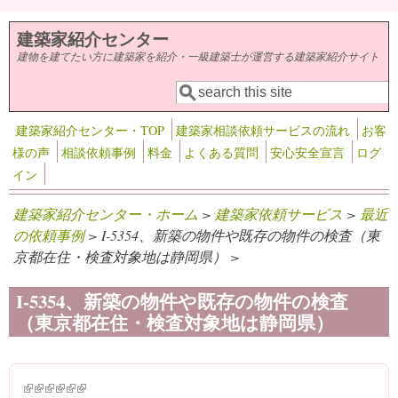
メインコンテンツに移動
建築家紹介センター
建物を建てたい方に建築家を紹介・一級建築士が運営する建築家紹介サイト
検索
検索フォーム
建築家紹介センター・TOP
建築家相談依頼サービスの流れ
お客
様の声
相談依頼事例
料金
よくある質問
安心安全宣言
ログ
イン
建築家紹介センター・ホーム
>
建築家依頼サービス
>
最近
の依頼事例
> I-5354、新築の物件や既存の物件の検査（東
京都在住・検査対象地は静岡県） >
I-5354、新築の物件や既存の物件の検査
（東京都在住・検査対象地は静岡県）
(link is external)
(link is external)
(link is external)
(link is external)
(link is external)
(link is external)