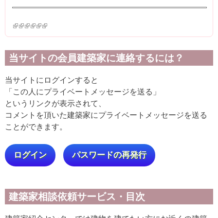
(link is external)
(link is external)
(link is external)
(link is external)
(link is external)
(link is external)
当サイトの会員建築家に連絡するには？
当サイトにログインすると
「この人にプライベートメッセージを送る」
というリンクが表示されて、
コメントを頂いた建築家にプライベートメッセージを送る
ことができます。
ログイン
パスワードの再発行
建築家相談依頼サービス・目次