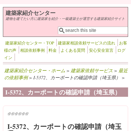
メインコンテンツに移動
建築家紹介センター
建物を建てたい方に建築家を紹介・一級建築士が運営する建築家紹介サイト
検索
検索フォーム
建築家紹介センター・TOP
建築家相談依頼サービスの流れ
お客
様の声
相談依頼事例
料金
よくある質問
安心安全宣言
ログ
イン
建築家紹介センター・ホーム
>
建築家依頼サービス
>
最近
の依頼事例
> I-5372、カーポートの確認申請（埼玉県） >
I-5372、カーポートの確認申請（埼玉県）
(link is external)
(link is external)
(link is external)
(link is external)
(link is external)
(link is external)
I-5372、カーポートの確認申請（埼玉