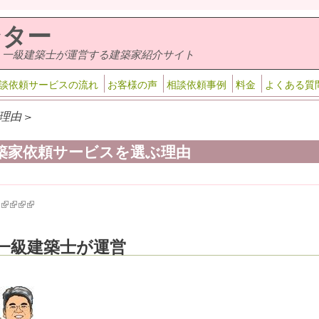
ンター
・一級建築士が運営する建築家紹介サイト
談依頼サービスの流れ
お客様の声
相談依頼事例
料金
よくある質
理由 >
築家依頼サービスを選ぶ理由
k is external)
ink is external)
(link is external)
(link is external)
(link is external)
(link is external)
一級建築士が運営