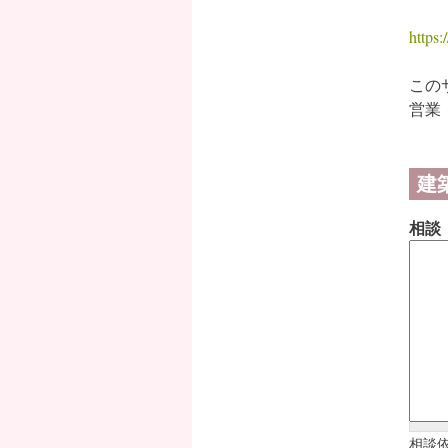
https:/
この
営業
建
相談
相談