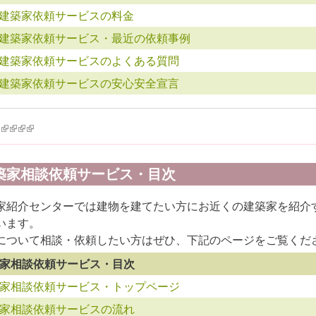
建築家依頼サービスの料金
建築家依頼サービス・最近の依頼事例
建築家依頼サービスのよくある質問
建築家依頼サービスの安心安全宣言
k is external)
ink is external)
(link is external)
(link is external)
(link is external)
(link is external)
築家相談依頼サービス・目次
家紹介センターでは建物を建てたい方にお近くの建築家を紹介
います。
について相談・依頼したい方はぜひ、下記のページをご覧くだ
家相談依頼サービス・目次
家相談依頼サービス・トップページ
家相談依頼サービスの流れ