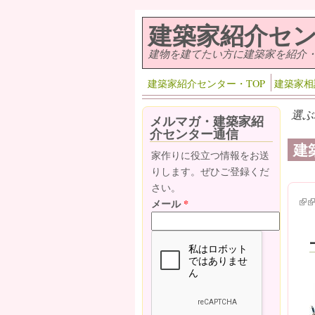
メインコンテンツに移動
建築家紹介セ
建物を建てたい方に建築家を紹介
建築家紹介センター・TOP
建築家相
選ぶ
メルマガ・建築家紹
介センター通信
建
家作りに役立つ情報をお送
りします。ぜひご登録くだ
さい。
(lin
(l
メール
*