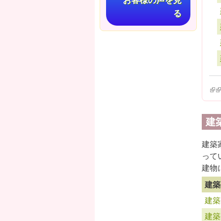
お客様の声を見
る
(lin
(l
建
建築
って
建物
建築
建築
建築