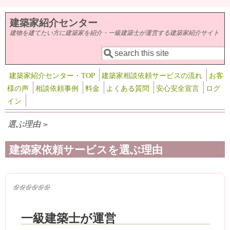
メインコンテンツに移動
建築家紹介センター
建物を建てたい方に建築家を紹介・一級建築士が運営する建築家紹介サイト
検索
検索フォーム
建築家紹介センター・TOP
建築家相談依頼サービスの流れ
お客
様の声
相談依頼事例
料金
よくある質問
安心安全宣言
ログ
イン
選ぶ理由 >
建築家依頼サービスを選ぶ理由
(link is external)
(link is external)
(link is external)
(link is external)
(link is external)
(link is external)
一級建築士が運営