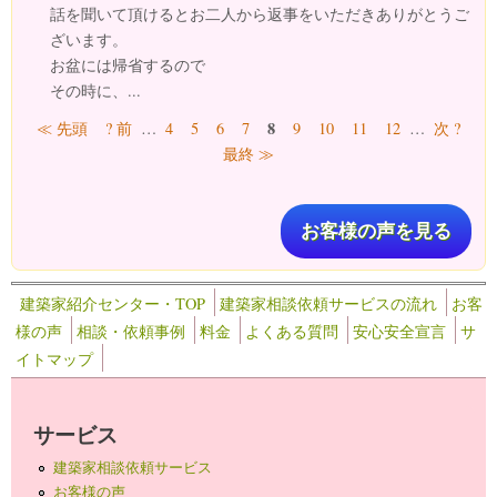
話を聞いて頂けるとお二人から返事をいただきありがとうご
ざいます。
お盆には帰省するので
その時に、...
ページ
8
≪ 先頭
? 前
…
4
5
6
7
9
10
11
12
…
次 ?
最終 ≫
お客様の声を見る
建築家紹介センター・TOP
建築家相談依頼サービスの流れ
お客
様の声
相談・依頼事例
料金
よくある質問
安心安全宣言
サ
イトマップ
サービス
建築家相談依頼サービス
お客様の声